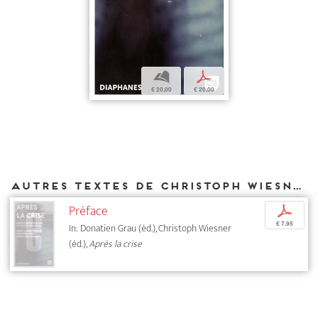
b
p
€ 20,00
€ 20,00
Autres textes de Christoph Wiesner parus chez DIAPHANES
Préface
p
€ 7,95
In: Donatien Grau (éd.), Christoph Wiesner
(éd.),
Après la crise