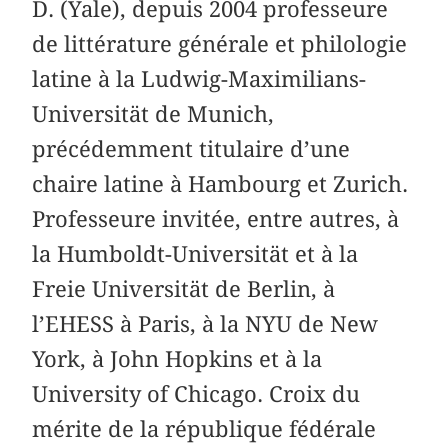
D. (Yale), depuis 2004 professeure
de littérature générale et philologie
latine à la Ludwig-Maximilians-
Universität de Munich,
précédemment titulaire d’une
chaire latine à Hambourg et Zurich.
Professeure invitée, entre autres, à
la Humboldt-Universität et à la
Freie Universität de Berlin, à
l’EHESS à Paris, à la NYU de New
York, à John Hopkins et à la
University of Chicago. Croix du
mérite de la république fédérale