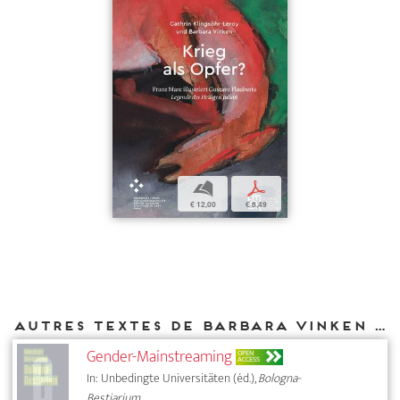
b
p
€ 12,00
€ 8,49
Autres textes de Barbara Vinken parus chez DIAPHANES
Gender-Mainstreaming
OPEN
ACCESS
In: Unbedingte Universitäten (éd.),
Bologna-
Bestiarium