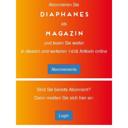
Abonnieren Sie
diaphanes
als
Magazin
und lesen Sie weiter
in diesem und weiteren 1438 Artikeln online
Abonnements
Sind Sie bereits Abonnent?
Dann melden Sie sich hier an:
Login