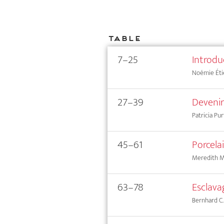
Table
7–25
Introdu
Noémie Ét
27–39
Devenir
Patricia Pu
45–61
Porcelai
Meredith M
63–78
Esclava
Bernhard C.