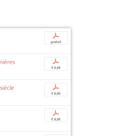
p
gratuit
mières
p
€ 9,95
siècle
p
€ 9,95
p
€ 9,95