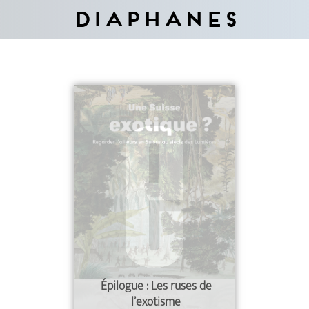
Diaphanes
Épilogue : Les ruses de
l’exotisme