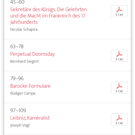
45–60
Sekretäre des Königs. Die Gelehrten
p
und die Macht im Frankreich des 17.
€ 7,95
Jahrhunderts
Nicolas Schapira
63–78
Perpetual Doomsday
p
€ 7,95
Bernhard Siegert
79–96
Barocke Formulare
p
€ 7,95
Rüdiger Campe
97–109
Leibniz, Kameralist
p
€ 7,95
Joseph Vogl