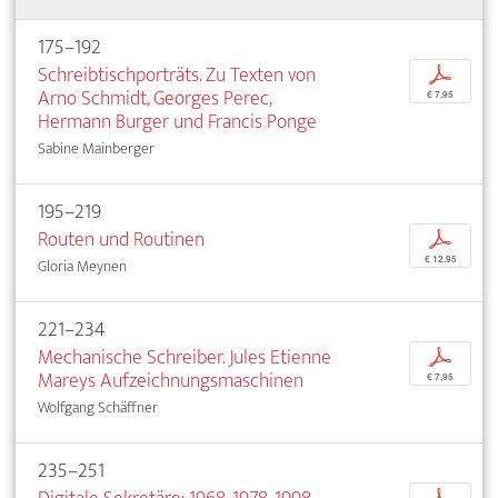
175–192
Schreibtischporträts. Zu Texten von
p
Arno Schmidt, Georges Perec,
€ 7,95
Hermann Burger und Francis Ponge
Sabine Mainberger
195–219
Routen und Routinen
p
€ 12,95
Gloria Meynen
221–234
Mechanische Schreiber. Jules Etienne
p
Mareys Aufzeichnungsmaschinen
€ 7,95
Wolfgang Schäffner
235–251