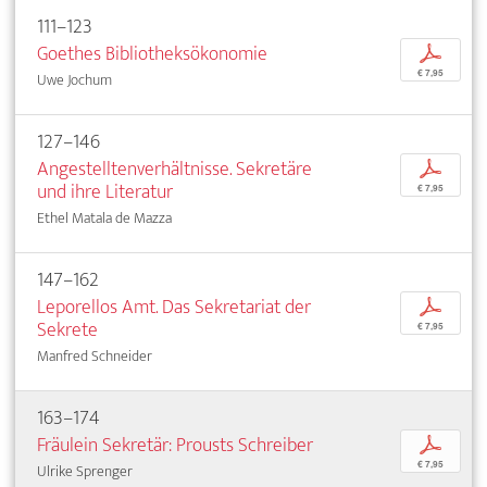
111–123
Goethes Bibliotheksökonomie
p
€ 7,95
Uwe Jochum
127–146
Angestelltenverhältnisse. Sekretäre
p
und ihre Literatur
€ 7,95
Ethel Matala de Mazza
147–162
Leporellos Amt. Das Sekretariat der
p
Sekrete
€ 7,95
Manfred Schneider
163–174
Fräulein Sekretär: Prousts Schreiber
p
€ 7,95
Ulrike Sprenger