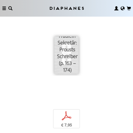
Diaphanes
Fräulein
Sekretär:
Prousts
Schreiber
(p. 163 –
174)
p
€ 7,95