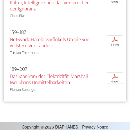
Kultur, Intelligenz und das Versprechen
€ 9,95
der Ignoranz
Claus Pias
159–187
Net-work. Harold Garfinkels Utopie von
p
vollstem Verständnis
€ 14,95
Tristan Thielmann
189–207
Das ›apeiron‹ der Elektrizität. Marshall
p
McLuhans Unmittelbarkeiten
€ 9,95
Florian Sprenger
Copyright
©
2026 DIAPHANES
Privacy Notice