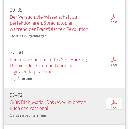
29–35
Der Versuch, die Wissenschaft zu
p
perfektionieren. Sprachutopien
€ 7,95
während der Französischen Revolution
Kerstin Ohligschlaeger
37–50
Redundanz und neurales Self-Hacking.
p
Utopien der Kommunikation im
€ 9,95
digitalen Kapitalismus
Inge Baxmann
53–72
Grüß Dich, Maria!. Das ›Ave‹ im ersten
p
Buch des Passional
€ 9,95
Christina Lechtermann