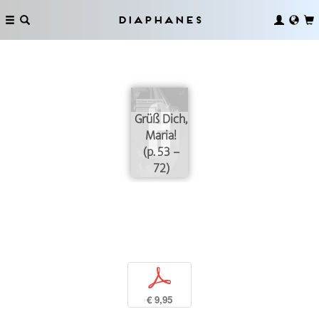
Diaphanes
Grüß Dich,
Maria!
(p. 53 –
72)
p
€ 9,95