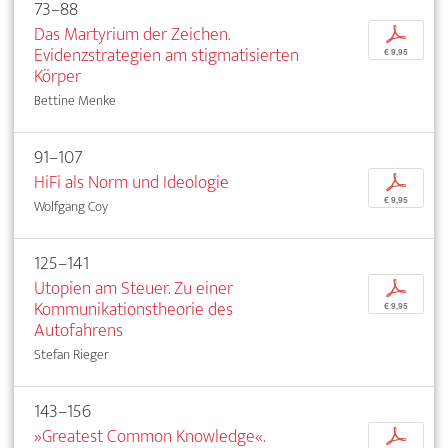
73–88
Das Martyrium der Zeichen.
p
Evidenzstrategien am stigmatisierten
€ 9,95
Körper
Bettine Menke
91–107
HiFi als Norm und Ideologie
p
€ 9,95
Wolfgang Coy
125–141
Utopien am Steuer. Zu einer
p
Kommunikationstheorie des
€ 9,95
Autofahrens
Stefan Rieger
143–156
»Greatest Common Knowledge«.
p