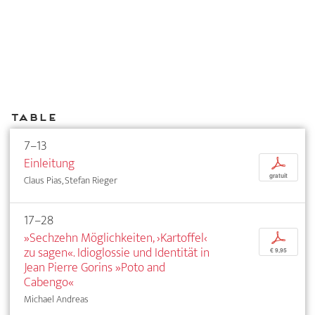
Table
7–13
Einleitung
p
gratuit
Claus Pias, Stefan Rieger
17–28
»Sechzehn Möglichkeiten, ›Kartoffel‹
p
zu sagen«. Idioglossie und Identität in
€ 9,95
Jean Pierre Gorins »Poto and
Cabengo«
Michael Andreas