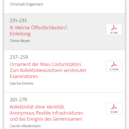
Christoph Engemann
231–235
III. Welche Öffentlichkeiten?.
p
Einleitung
€ 7,95
Timon Beyes
237–259
Ornament der Mass Costumization.
p
Zum Kollektivbewusstsein verstreuter
€ 14,95
Examinatoren
Sascha Simons
261–279
Kollektivität ohne Identität.
p
Anonymous, flexible Infrastrukturen
€ 9,95
und das Ereignis des Gemeinsamen
Carolin Wiedemann