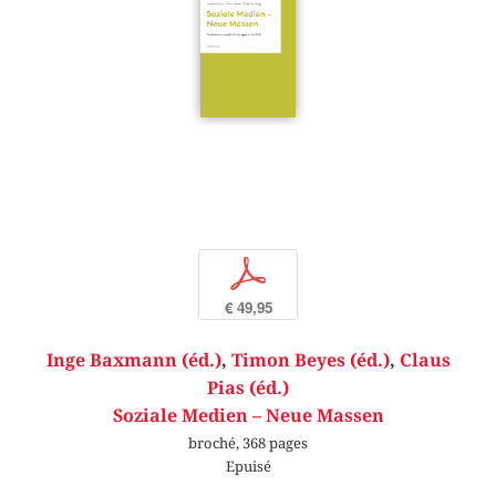
p
€ 49,95
Inge Baxmann (éd.)
,
Timon Beyes (éd.)
,
Claus
Pias (éd.)
Soziale Medien – Neue Massen
broché, 368 pages
Epuisé