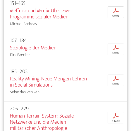
151–165
»Offen« und »Frei«. Über zwei
p
Programme sozialer Medien
€ 9,95
Michael Andreas
167–184
Soziologie der Medien
p
€ 9,95
Dirk Baecker
185–203
Reality Mining. Neue Mengen-Lehren
p
in Social Simulations
€ 9,95
Sebastian Vehlken
205–229
Human Terrain System: Soziale
p
Netzwerke und die Medien
€ 14,95
militärischer Anthropologie