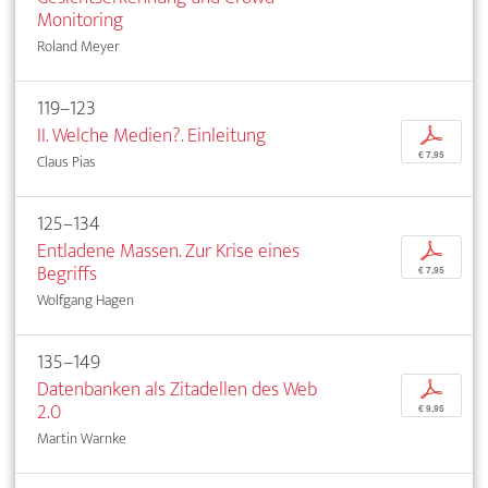
Monitoring
Roland Meyer
119–123
II. Welche Medien?. Einleitung
p
€ 7,95
Claus Pias
125–134
Entladene Massen. Zur Krise eines
p
Begriffs
€ 7,95
Wolfgang Hagen
135–149
Datenbanken als Zitadellen des Web
p
2.0
€ 9,95
Martin Warnke