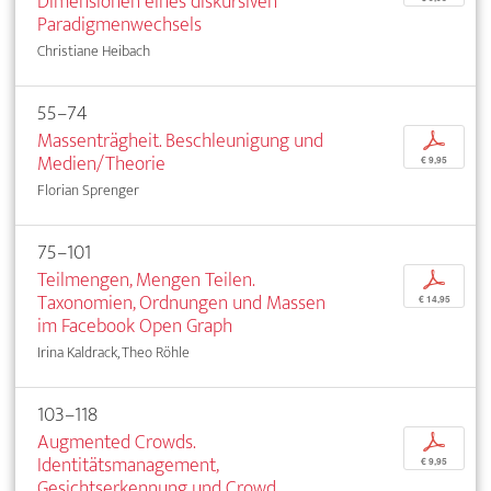
Dimensionen eines diskursiven
Paradigmenwechsels
Christiane Heibach
55–74
Massenträgheit. Beschleunigung und
p
Medien/Theorie
€ 9,95
Florian Sprenger
75–101
Teilmengen, Mengen Teilen.
p
Taxonomien, Ordnungen und Massen
€ 14,95
im Facebook Open Graph
Irina Kaldrack, Theo Röhle
103–118
Augmented Crowds.
p
Identitätsmanagement,
€ 9,95
Gesichtserkennung und Crowd