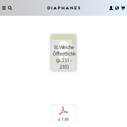
Diaphanes
III. Welche
Öffentlichkeiten?
(p. 231 –
235)
p
€ 7,95