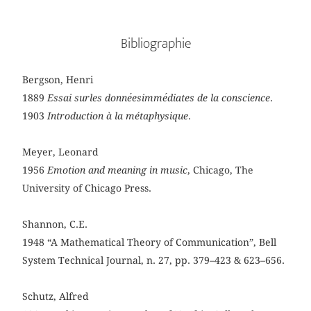
Bibliographie
Bergson, Henri
1889
Essai surles donne
esimme
diates de la conscience
.
1903
Introduction à la métaphysique
.
Meyer, Leonard
1956
Emotion and meaning in music
, Chicago, The
University of Chicago Press.
Shannon, C.E.
1948 “A Mathematical Theory of Communication”, Bell
System Technical Journal, n. 27, pp. 379–423 & 623–656.
Schutz, Alfred