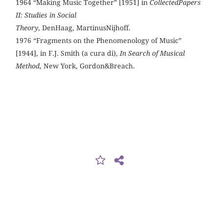
1964 “Making Music Together” [1951] in
CollectedPapers
II: Studies in Social
Theory
, DenHaag, MartinusNijhoff.
1976 “Fragments on the Phenomenology of Music”
[1944], in F.J. Smith (a cura di),
In Search of Musical
Method
, New York, Gordon&Breach.