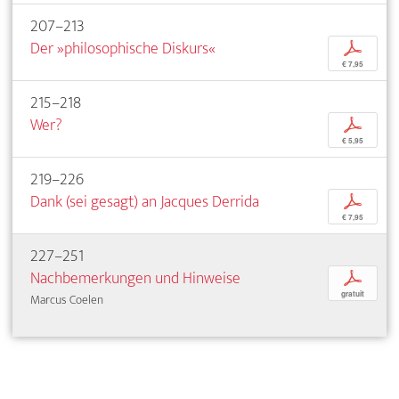
207–213
Der »philosophische Diskurs«
p
€ 7,95
215–218
Wer?
p
€ 5,95
219–226
Dank (sei gesagt) an Jacques Derrida
p
€ 7,95
227–251
Nachbemerkungen und Hinweise
p
gratuit
Marcus Coelen