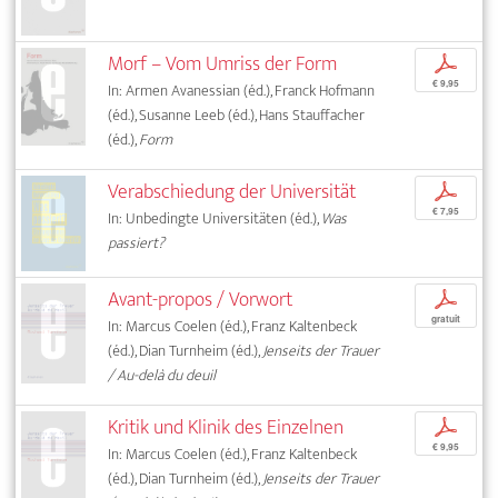
Morf – Vom Umriss der Form
p
€ 9,95
In: Armen Avanessian (éd.), Franck Hofmann
(éd.), Susanne Leeb (éd.), Hans Stauffacher
(éd.),
Form
Verabschiedung der Universität
p
€ 7,95
In: Unbedingte Universitäten (éd.),
Was
passiert?
Avant-propos / Vorwort
p
gratuit
In: Marcus Coelen (éd.), Franz Kaltenbeck
(éd.), Dian Turnheim (éd.),
Jenseits der Trauer
/ Au-delà du deuil
Kritik und Klinik des Einzelnen
p
€ 9,95
In: Marcus Coelen (éd.), Franz Kaltenbeck
(éd.), Dian Turnheim (éd.),
Jenseits der Trauer