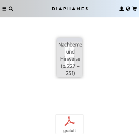
Diaphanes
Nachbemerkungen
und
Hinweise
(p. 227 –
251)
p
gratuit