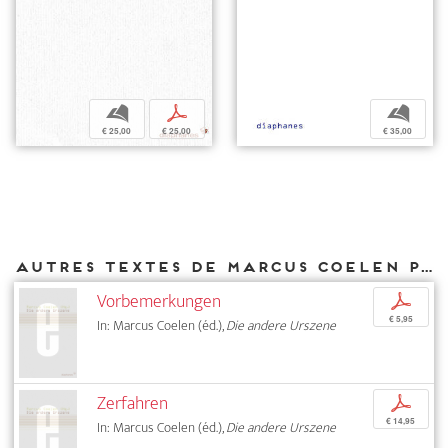
b
p
b
€ 25,00
€ 25,00
€ 35,00
Autres textes de Marcus Coelen parus chez DIAPHANES
Vorbemerkungen
p
€ 5,95
In: Marcus Coelen (éd.),
Die andere Urszene
Zerfahren
p
€ 14,95
In: Marcus Coelen (éd.),
Die andere Urszene