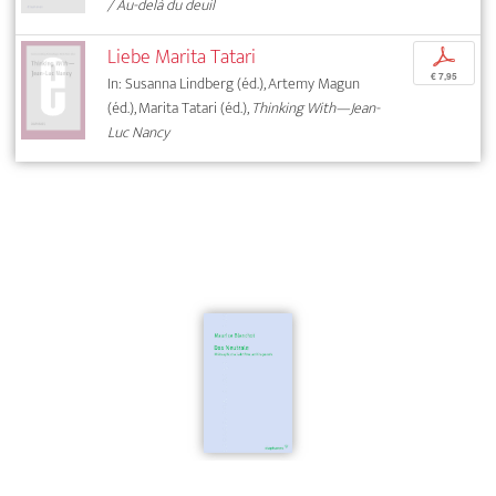
/ Au-delà du deuil
Liebe Marita Tatari
p
€ 7,95
In: Susanna Lindberg (éd.), Artemy Magun
(éd.), Marita Tatari (éd.),
Thinking With—Jean-
Luc Nancy