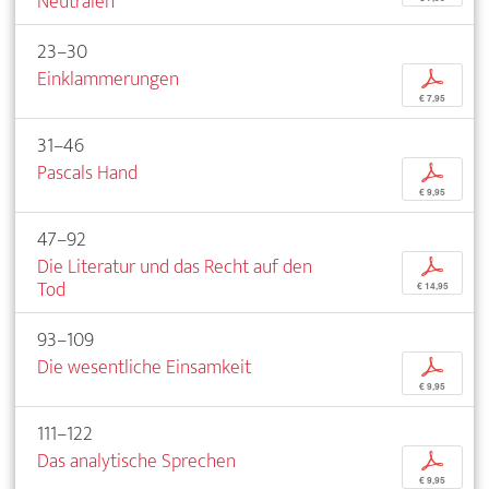
Neutralen
23–30
Einklammerungen
p
€ 7,95
31–46
Pascals Hand
p
€ 9,95
47–92
Die Literatur und das Recht auf den
p
Tod
€ 14,95
93–109
Die wesentliche Einsamkeit
p
€ 9,95
111–122
Das analytische Sprechen
p
€ 9,95