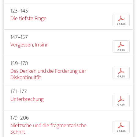
123–145
Die tiefste Frage
p
€ 14,95
147–157
Vergessen, Irrsinn
p
€ 9,95
159–170
Das Denken und die Forderung der
p
Diskontinuität
€ 9,95
171–177
Unterbrechung
p
€ 7,95
179–206
Nietzsche und die fragmentarische
p
Schrift
€ 14,95