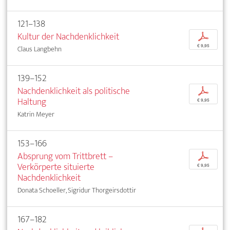
121–138
Kultur der Nachdenklichkeit
p
€ 9,95
Claus Langbehn
139–152
Nachdenklichkeit als politische
p
Haltung
€ 9,95
Katrin Meyer
153–166
Absprung vom Trittbrett –
p
Verkörperte situierte
€ 9,95
Nachdenklichkeit
Donata Schoeller, Sigridur Thorgeirsdottir
167–182