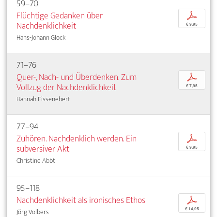
59–70
Flüchtige Gedanken über
p
Nachdenklichkeit
€ 9,95
Hans-Johann Glock
71–76
Quer-, Nach- und Überdenken. Zum
p
Vollzug der Nachdenklichkeit
€ 7,95
Hannah Fissenebert
77–94
Zuhören. Nachdenklich werden. Ein
p
subversiver Akt
€ 9,95
Christine Abbt
95–118
Nachdenklichkeit als ironisches Ethos
p
€ 14,95
Jörg Volbers