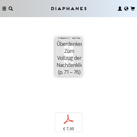
Diaphanes
Quer-,
Nach- und
Überdenken.
Zum
Vollzug der
Nachdenklichkeit
(p. 71 – 76)
p
€ 7,95