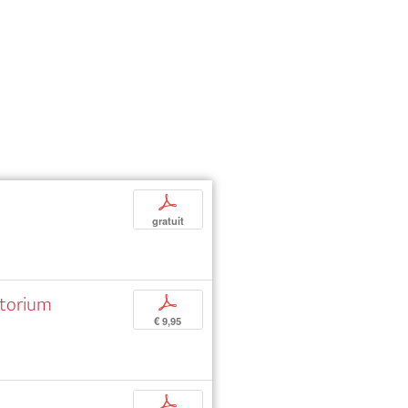
p
gratuit
atorium
p
€ 9,95
p