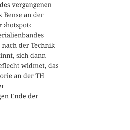
n des vergangenen
x Bense an der
 ›hotspot‹
erialienbandes
 nach der Technik
innt, sich dann
eflecht widmet, das
orie an der TH
er
gen Ende der