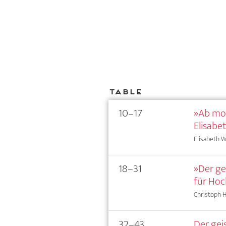
Table
10–17
»Ab mor
Elisabet
Elisabeth W
18–31
»Der ge
für Hoc
Christoph 
32–43
Der gei