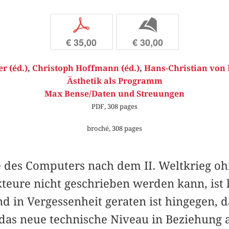
p
b
€ 35,00
€ 30,00
r (éd.)
,
Christoph Hoffmann (éd.)
,
Hans-Christian von
Ästhetik als Programm
Max Bense/Daten und Streuungen
PDF, 308 pages
broché, 308 pages
e des Computers nach dem II. Weltkrieg oh
teure nicht geschrieben werden kann, ist 
 in Vergessenheit geraten ist hingegen, d
 das neue technische Niveau in Beziehung 