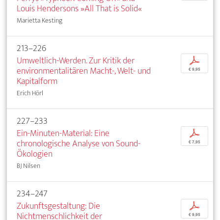
Louis Hendersons »All That is Solid«
Marietta Kesting
213–226
Umweltlich-Werden. Zur Kritik der
p
environmentalitären Macht-, Welt- und
€ 9,95
Kapitalform
Erich Hörl
227–233
Ein-Minuten-Material: Eine
p
chronologische Analyse von Sound-
€ 7,95
Ökologien
BJ Nilsen
234–247
Zukunftsgestaltung: Die
p
Nichtmenschlichkeit der
€ 9,95