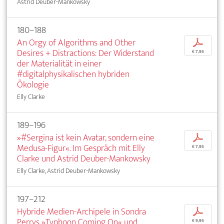
Astrid Deuber-Mankowsky
180–188
An Orgy of Algorithms and Other
p
Desires + Distractions: Der Widerstand
€ 7,95
der Materialität in einer
#digitalphysikalischen hybriden
Ökologie
Elly Clarke
189–196
»#Sergina ist kein Avatar, sondern eine
p
Medusa-Figur«. Im Gespräch mit Elly
€ 7,95
Clarke und Astrid Deuber-Mankowsky
Elly Clarke, Astrid Deuber-Mankowsky
197–212
Hybride Medien-Archipele in Sondra
p
Perrys »Typhoon Coming On« und
€ 9,95