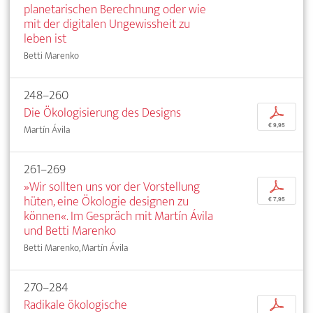
planetarischen Berechnung oder wie
mit der digitalen Ungewissheit zu
leben ist
Betti Marenko
248–260
Die Ökologisierung des Designs
p
€ 9,95
Martín Ávila
261–269
»Wir sollten uns vor der Vorstellung
p
hüten, eine Ökologie designen zu
€ 7,95
können«. Im Gespräch mit Martín Ávila
und Betti Marenko
Betti Marenko, Martín Ávila
270–284
Radikale ökologische
p