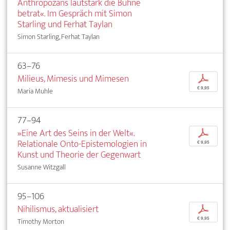
Anthropozäns lautstark die Bühne
betrat«. Im Gespräch mit Simon
Starling und Ferhat Taylan
Simon Starling, Ferhat Taylan
63–76
Milieus, Mimesis und Mimesen
p
€ 9,95
Maria Muhle
77–94
»Eine Art des Seins in der Welt«.
p
Relationale Onto-Epistemologien in
€ 9,95
Kunst und Theorie der Gegenwart
Susanne Witzgall
95–106
Nihilismus, aktualisiert
p
€ 9,95
Timothy Morton