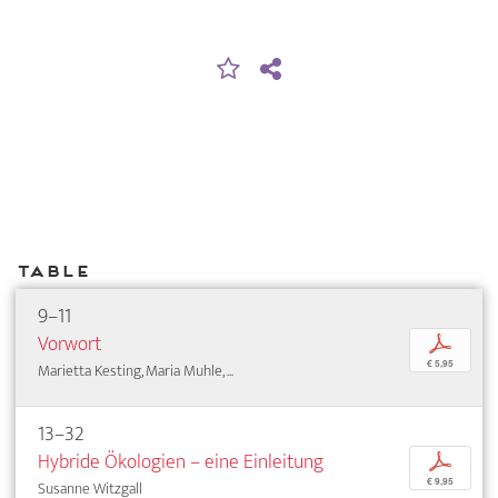
Table
9–11
Vorwort
p
€ 5,95
Marietta Kesting, Maria Muhle, ...
13–32
Hybride Ökologien – eine Einleitung
p
€ 9,95
Susanne Witzgall