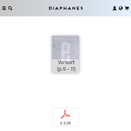
Diaphanes
Vorwort
(p. 9 – 11)
p
€ 5,95