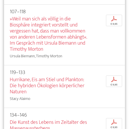
107–118
»Weil man sich als völlig in die
p
Biosphäre integriert vorstellt und
€ 9,95
vergessen hat, dass man vollkommen
von anderen Lebensformen abhängt«.
Im Gespräch mit Ursula Biemann und
Timothy Morton
Ursula Biemann, Timothy Morton
119–133
Hurrikane, Eis am Stiel und Plankton:
p
Die hybriden Ökologien körperlicher
€ 9,95
Naturen
Stacy Alaimo
134–146
Die Kunst des Lebens im Zeitalter des
p
Massenaussterbens
€ 9,95