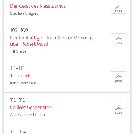
Der Geist des Klassizismus
p
€ 7,95
Stephan Gregory
103–109
Der leibhaftige Ulrich. Kleiner Versuch
p
über Robert Musil
€ 7,95
Till Greite
111–114
Tu muerto
p
gratuit
Karin Harrasser
115–119
Caillois' Gespenster
p
€ 7,95
Anne von der Heiden
121–124