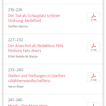
219–226
Der Tod als Schauplatz schöner
p
Ordnung: Mellefont
€ 7,95
Steffen Martus
227–232
Der Anarchist als Redakteur. Félix
p
Fénéons faits divers
€ 7,95
Ethel Matala de Mazza
233–240
Stellen und Stellungen in Goethes
p
»Wahlverwandtschaften«
€ 7,95
Harun Maye
241–246
Musils »Der Mann ohne
p