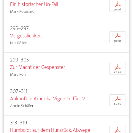
Ein historischer Un-Fall
p
gratuit
Mark Potocnik
295–297
Vergesslichkeit
p
gratuit
Nils Röller
299–305
Zur Macht der Gespenster
p
€ 7,95
Marc Rölli
307–311
Ankunft in Amerika. Vignette für J.V.
p
€ 7,95
Armin Schäfer
313–319
Humboldt auf dem Hunsrück. Abwege
p