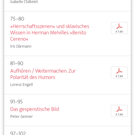
Isabelle Châtelet
75–80
»Herrschaftsszenen« und sklavisches
p
Wissen in Herman Melvilles »Benito
€ 7,95
Cereno«
Iris Därmann
81–90
Aufhören / Weitermachen. Zur
p
Polarität des Humors
€ 7,95
Lorenz Engell
91–95
Das gespenstische Bild
p
€ 7,95
Peter Geimer
97–102