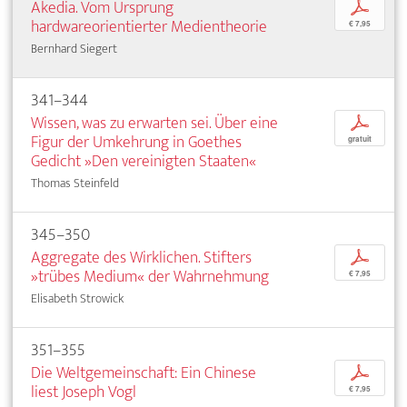
Akedia. Vom Ursprung
p
hardwareorientierter Medientheorie
€ 7,95
Bernhard Siegert
341–344
Wissen, was zu erwarten sei. Über eine
p
Figur der Umkehrung in Goethes
gratuit
Gedicht »Den vereinigten Staaten«
Thomas Steinfeld
345–350
Aggregate des Wirklichen. Stifters
p
»trübes Medium« der Wahrnehmung
€ 7,95
Elisabeth Strowick
351–355
Die Weltgemeinschaft: Ein Chinese
p
liest Joseph Vogl
€ 7,95