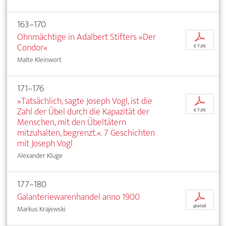
163–170
Ohnmächtige in Adalbert Stifters »Der
p
Condor«
€ 7,95
Malte Kleinwort
171–176
»Tatsächlich, sagte Joseph Vogl, ist die
p
Zahl der Übel durch die Kapazität der
€ 7,95
Menschen, mit den Übeltätern
mitzuhalten, begrenzt.«. 7 Geschichten
mit Joseph Vogl
Alexander Kluge
177–180
Galanteriewarenhandel anno 1900
p
gratuit
Markus Krajewski