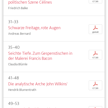
politischen Szene Célines
€ 7,95
Friedrich Balke
31–33
Schwarze Freitage, rote Augen
p
gratuit
Andreas Bernard
35–40
Seichte Tiefe. Zum Gespenstischen in
p
der Malerei Francis Bacon
€ 7,95
Claudia Blümle
41–48
Die analytische Arche John Wilkins'
p
€ 7,95
Hendrik Blumentrath
49–53