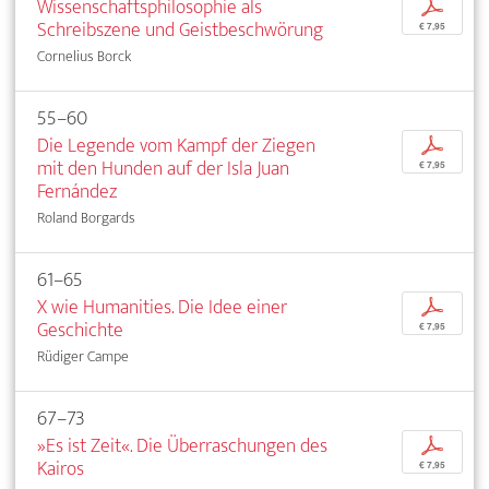
Wissenschaftsphilosophie als
p
Schreibszene und Geistbeschwörung
€ 7,95
Cornelius Borck
55–60
Die Legende vom Kampf der Ziegen
p
mit den Hunden auf der Isla Juan
€ 7,95
Fernández
Roland Borgards
61–65
X wie Humanities. Die Idee einer
p
Geschichte
€ 7,95
Rüdiger Campe
67–73
»Es ist Zeit«. Die Überraschungen des
p
Kairos
€ 7,95