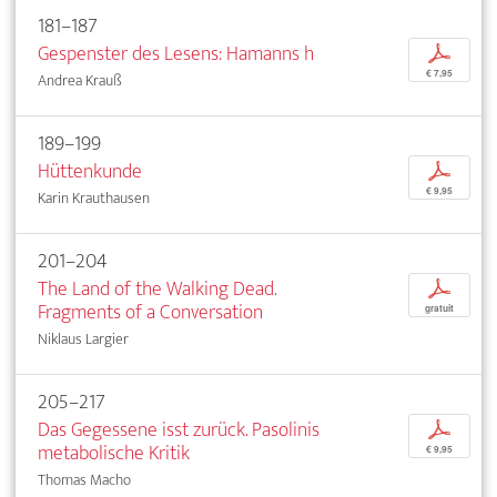
181–187
Gespenster des Lesens: Hamanns h
p
€ 7,95
Andrea Krauß
189–199
Hüttenkunde
p
€ 9,95
Karin Krauthausen
201–204
The Land of the Walking Dead.
p
Fragments of a Conversation
gratuit
Niklaus Largier
205–217
Das Gegessene isst zurück. Pasolinis
p
metabolische Kritik
€ 9,95
Thomas Macho