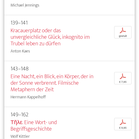
Michael Jennings
139–141
Kracauerplatz oder das
p
unvergleichliche Glück, inkognito im
gratuit
Trubel leben zu dürfen
Anton Kaes
143–148
Eine Nacht, ein Blick, ein Körper, der in
p
der Sonne verbrennt. Filmische
€ 7,95
Metaphern der Zeit
Hermann Kappelhoff
149–162
Τῆλε. Eine Wort- und
p
Begriffsgeschichte
€ 9,95
Wolf Kittler