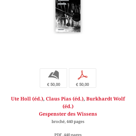
b
p
€ 50,00
€ 50,00
Ute Holl (éd.)
,
Claus Pias (éd.)
,
Burkhardt Wolf
(éd.)
Gespenster des Wissens
broché, 440 pages
PDF, 440 pages