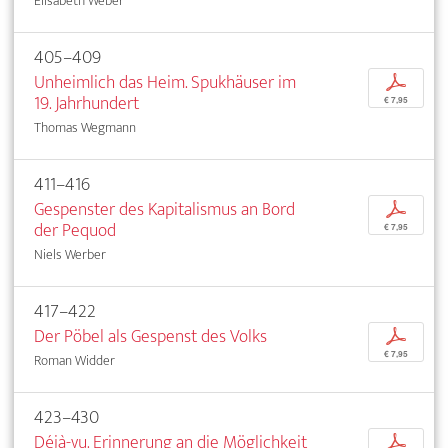
Elisabeth Weber
405–409
Unheimlich das Heim. Spukhäuser im
p
19. Jahrhundert
€ 7,95
Thomas Wegmann
411–416
Gespenster des Kapitalismus an Bord
p
der Pequod
€ 7,95
Niels Werber
417–422
Der Pöbel als Gespenst des Volks
p
€ 7,95
Roman Widder
423–430
Déjà-vu. Erinnerung an die Möglichkeit
p