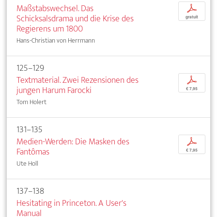
Maßstabswechsel. Das
p
Schicksalsdrama und die Krise des
gratuit
Regierens um 1800
Hans-Christian von Herrmann
125–129
Textmaterial. Zwei Rezensionen des
p
jungen Harum Farocki
€ 7,95
Tom Holert
131–135
Medien-Werden: Die Masken des
p
Fantômas
€ 7,95
Ute Holl
137–138
Hesitating in Princeton. A User's
Manual