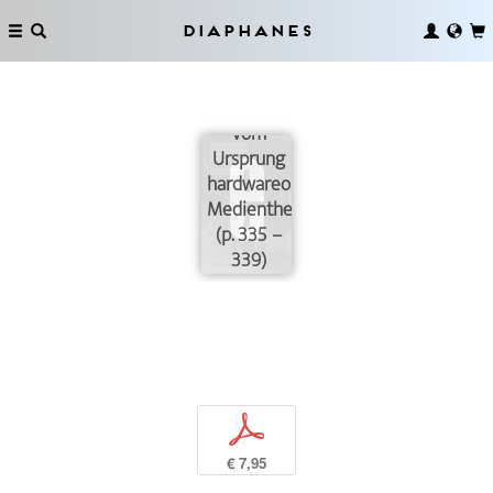
Diaphanes
Akedia.
Vom
Ursprung
hardwareorientierter
Medientheorie
(p. 335 –
339)
p
€ 7,95