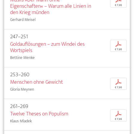
Eigenschaften« – Warum alle Linien in
€ 7,95
den Krieg münden
Gerhard Meisel
247–251
Goldauflösungen – zum Windei des
p
Wortspiels
€ 7,95
Bettine Menke
253–260
Menschen ohne Gewicht
p
€ 7,95
Gloria Meynen
261–269
Twelve Theses on Populism
p
€ 7,95
Klaus Mladek