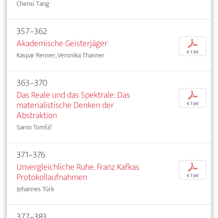
Chenxi Tang
357–362
Akademische Geisterjäger
p
€ 7,95
Kaspar Renner, Veronika Thanner
363–370
Das Reale und das Spektrale: Das
p
materialistische Denken der
€ 7,95
Abstraktion
Samo Tomšič
371–376
Unvergleichliche Ruhe. Franz Kafkas
p
Protokollaufnahmen
€ 7,95
Johannes Türk
377–383