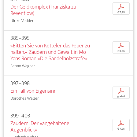
Der Geldkomplex (Franziska zu
p
Reventlow)
€ 7,95
Ulrike Vedder
385–395
»Bitten Sie von Ketteler das Feuer zu
p
halten.« Zaudern und Gewalt in Mo
€ 9,95
Yans Roman »Die Sandelholzstrafe«
Benno Wagner
397–398
Ein Fall von Eigensinn
p
gratuit
Dorothea Walzer
399–403
Zaudern: Der »angehaltene
p
Augenblick«
€ 7,95