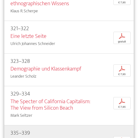
ethnographischen Wissens
€ 7,95
Klaus R. Scherpe
321–322
Eine letzte Seite
p
gratuit
Ulrich Johannes Schneider
323–328
Demographie und Klassenkampf
p
€ 7,95
Leander Scholz
329–334
The Specter of California Capitalism:
p
The View from Silicon Beach
€ 7,95
Mark Seltzer
335–339