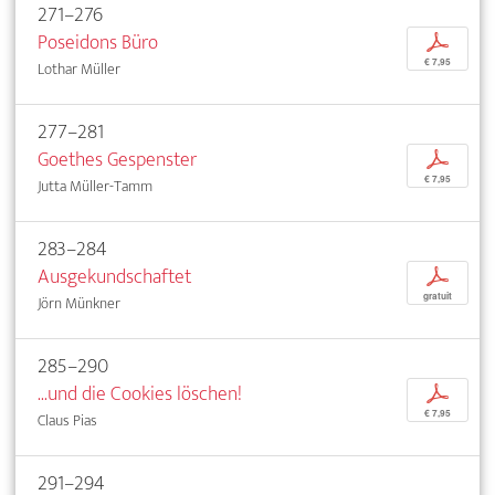
271–276
Poseidons Büro
p
€ 7,95
Lothar Müller
277–281
Goethes Gespenster
p
€ 7,95
Jutta Müller-Tamm
283–284
Ausgekundschaftet
p
gratuit
Jörn Münkner
285–290
...und die Cookies löschen!
p
€ 7,95
Claus Pias
291–294