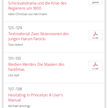
Schicksalsdrama und die Krise des
gratuit
Regierens um 1800
Hans-Christian von Herrmann
125–129
Textmaterial. Zwei Rezensionen des
p
jungen Harum Farocki
€ 7,95
Tom Holert
131–135
Medien-Werden: Die Masken des
p
Fantômas
€ 7,95
Ute Holl
137–138
Hesitating in Princeton. A User's
Manual
Michael Jennings