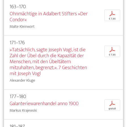
163–170
Ohnmächtige in Adalbert Stifters »Der
p
Condor«
€ 7,95
Malte Kleinwort
171–176
»Tatsächlich, sagte Joseph Vogl, ist die
p
Zahl der Übel durch die Kapazität der
€ 7,95
Menschen, mit den Übeltätern
mitzuhalten, begrenzt.«. 7 Geschichten
mit Joseph Vogl
Alexander Kluge
177–180
Galanteriewarenhandel anno 1900
p
gratuit
Markus Krajewski
181–187