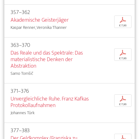
357–362
Akademische Geisterjäger
p
€ 7,95
Kaspar Renner, Veronika Thanner
363–370
Das Reale und das Spektrale: Das
p
materialistische Denken der
€ 7,95
Abstraktion
Samo Tomšič
371–376
Unvergleichliche Ruhe. Franz Kafkas
p
Protokollaufnahmen
€ 7,95
Johannes Türk
377–383
Der Geldkomplex (Franziska zu
p