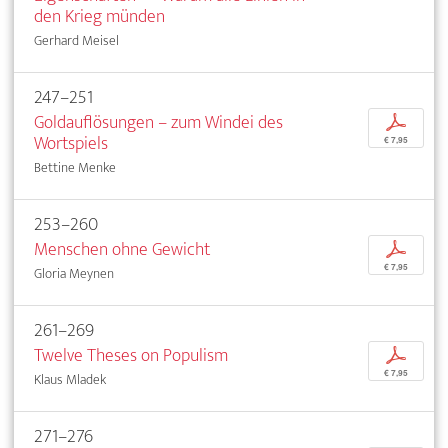
den Krieg münden
Gerhard Meisel
247–251
Goldauflösungen – zum Windei des
p
Wortspiels
€ 7,95
Bettine Menke
253–260
Menschen ohne Gewicht
p
€ 7,95
Gloria Meynen
261–269
Twelve Theses on Populism
p
€ 7,95
Klaus Mladek
271–276