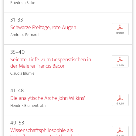
Friedrich Balke
31–33
Schwarze Freitage, rote Augen
p
gratuit
Andreas Bernard
35–40
Seichte Tiefe. Zum Gespenstischen in
p
der Malerei Francis Bacon
€ 7,95
Claudia Blümle
41–48
Die analytische Arche John Wilkins'
p
€ 7,95
Hendrik Blumentrath
49–53
Wissenschaftsphilosophie als
p
€ 7,95