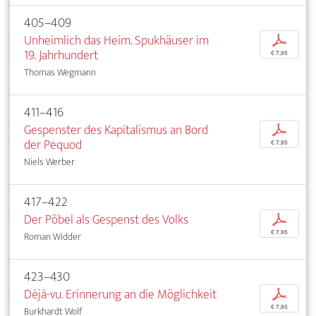
405–409
Unheimlich das Heim. Spukhäuser im
p
19. Jahrhundert
€ 7,95
Thomas Wegmann
411–416
Gespenster des Kapitalismus an Bord
p
der Pequod
€ 7,95
Niels Werber
417–422
Der Pöbel als Gespenst des Volks
p
€ 7,95
Roman Widder
423–430
Déjà-vu. Erinnerung an die Möglichkeit
p
€ 7,95
Burkhardt Wolf