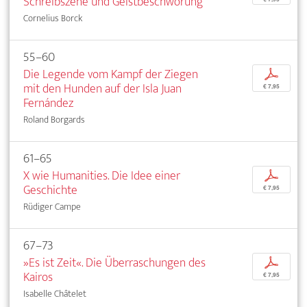
Schreibszene und Geistbeschwörung
Cornelius Borck
55–60
Die Legende vom Kampf der Ziegen
p
mit den Hunden auf der Isla Juan
€ 7,95
Fernández
Roland Borgards
61–65
X wie Humanities. Die Idee einer
p
Geschichte
€ 7,95
Rüdiger Campe
67–73
»Es ist Zeit«. Die Überraschungen des
p
Kairos
€ 7,95
Isabelle Châtelet