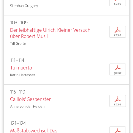
€ 7,95
Stephan Gregory
103–109
Der leibhaftige Ulrich. Kleiner Versuch
p
über Robert Musil
€ 7,95
Till Greite
111–114
Tu muerto
p
gratuit
Karin Harrasser
115–119
Caillois' Gespenster
p
€ 7,95
Anne von der Heiden
121–124
Maßstabswechsel. Das
p