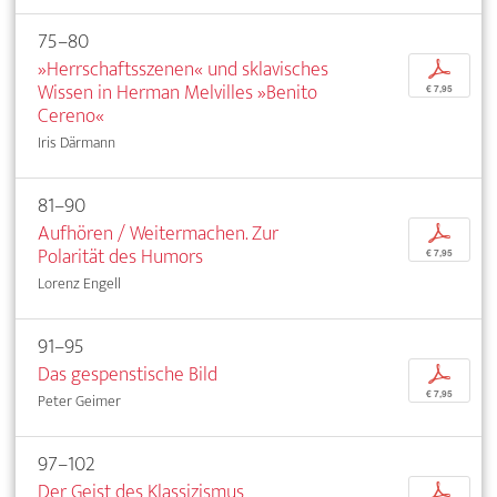
75–80
»Herrschaftsszenen« und sklavisches
p
Wissen in Herman Melvilles »Benito
€ 7,95
Cereno«
Iris Därmann
81–90
Aufhören / Weitermachen. Zur
p
Polarität des Humors
€ 7,95
Lorenz Engell
91–95
Das gespenstische Bild
p
€ 7,95
Peter Geimer
97–102
Der Geist des Klassizismus
p