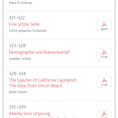
Klaus R. Scherpe
321–322
Eine letzte Seite
p
gratuit
Ulrich Johannes Schneider
323–328
Demographie und Klassenkampf
p
€ 7,95
Leander Scholz
329–334
The Specter of California Capitalism:
p
The View from Silicon Beach
€ 7,95
Mark Seltzer
335–339
Akedia. Vom Ursprung
p