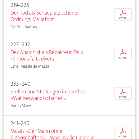
219–226
Der Tod als Schauplatz schöner
p
Ordnung: Mellefont
€ 7,95
Steffen Martus
227–232
Der Anarchist als Redakteur. Félix
p
Fénéons faits divers
€ 7,95
Ethel Matala de Mazza
233–240
Stellen und Stellungen in Goethes
p
»Wahlverwandtschaften«
€ 7,95
Harun Maye
241–246
Musils »Der Mann ohne
p
Eigenschaften« – Warum alle Linien in
€ 7,95