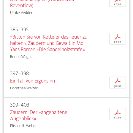
Reventlow)
€ 7,95
Ulrike Vedder
385–395
»Bitten Sie von Ketteler das Feuer zu
p
halten.« Zaudern und Gewalt in Mo
€ 9,95
Yans Roman »Die Sandelholzstrafe«
Benno Wagner
397–398
Ein Fall von Eigensinn
p
gratuit
Dorothea Walzer
399–403
Zaudern: Der »angehaltene
p
Augenblick«
€ 7,95
Elisabeth Weber