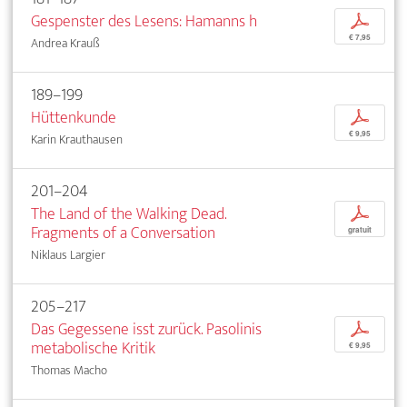
Gespenster des Lesens: Hamanns h
p
€ 7,95
Andrea Krauß
189–199
Hüttenkunde
p
€ 9,95
Karin Krauthausen
201–204
The Land of the Walking Dead.
p
Fragments of a Conversation
gratuit
Niklaus Largier
205–217
Das Gegessene isst zurück. Pasolinis
p
metabolische Kritik
€ 9,95
Thomas Macho