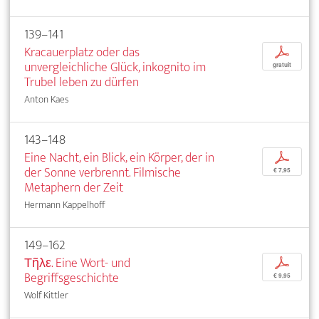
139–141
Kracauerplatz oder das
p
unvergleichliche Glück, inkognito im
gratuit
Trubel leben zu dürfen
Anton Kaes
143–148
Eine Nacht, ein Blick, ein Körper, der in
p
der Sonne verbrennt. Filmische
€ 7,95
Metaphern der Zeit
Hermann Kappelhoff
149–162
Τῆλε. Eine Wort- und
p
Begriffsgeschichte
€ 9,95
Wolf Kittler