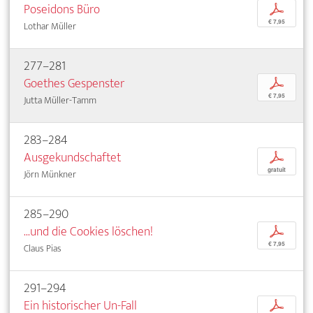
Poseidons Büro
p
€ 7,95
Lothar Müller
277–281
Goethes Gespenster
p
€ 7,95
Jutta Müller-Tamm
283–284
Ausgekundschaftet
p
gratuit
Jörn Münkner
285–290
...und die Cookies löschen!
p
€ 7,95
Claus Pias
291–294
Ein historischer Un-Fall
p