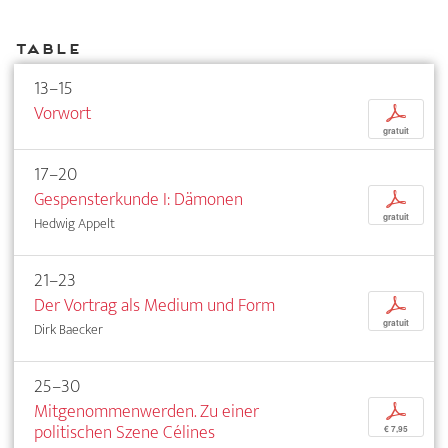
Table
13–15
Vorwort
p
gratuit
17–20
Gespensterkunde I: Dämonen
p
gratuit
Hedwig Appelt
21–23
Der Vortrag als Medium und Form
p
gratuit
Dirk Baecker
25–30
Mitgenommenwerden. Zu einer
p
politischen Szene Célines
€ 7,95