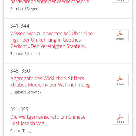
hardwareorientierter Medientheorie
€ 7,95
Bernhard Siegert
341–344
Wissen, was zu erwarten sei. Über eine
p
Figur der Umkehrung in Goethes
gratuit
Gedicht »Den vereinigten Staaten«
Thomas Steinfeld
345–350
Aggregate des Wirklichen. Stifters
p
»trübes Medium« der Wahrnehmung
€ 7,95
Elisabeth Strowick
351–355
Die Weltgemeinschaft: Ein Chinese
p
liest Joseph Vogl
€ 7,95
Chenxi Tang