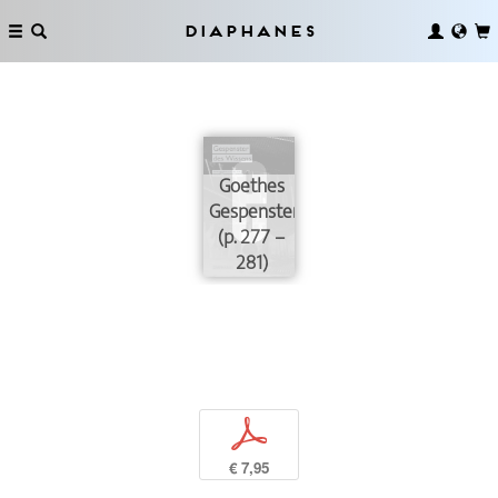
Diaphanes
Goethes
Gespenster
(p. 277 –
281)
p
€ 7,95