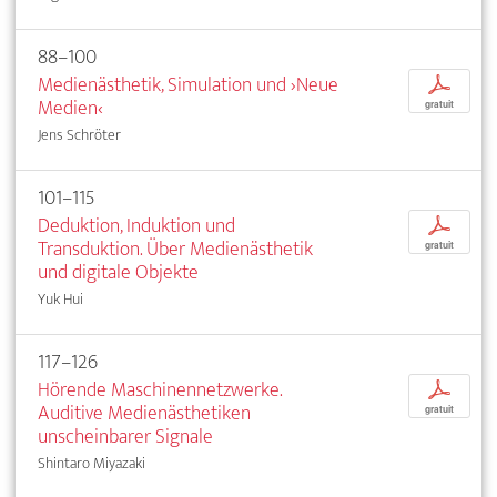
88–100
Medienästhetik, Simulation und ›Neue
p
Medien‹
gratuit
Jens Schröter
101–115
Deduktion, Induktion und
p
Transduktion. Über Medienästhetik
gratuit
und digitale Objekte
Yuk Hui
117–126
Hörende Maschinennetzwerke.
p
Auditive Medienästhetiken
gratuit
unscheinbarer Signale
Shintaro Miyazaki