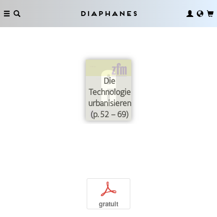
Diaphanes
Die
Technologie
urbanisieren
(p. 52 – 69)
p
gratuit