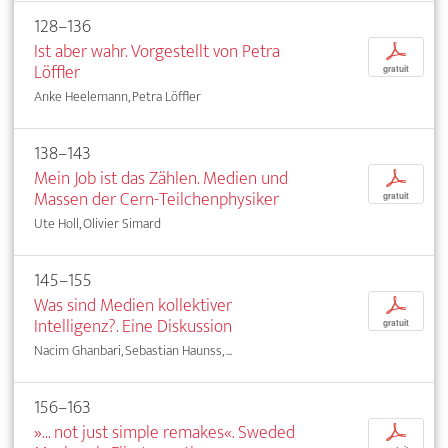
128–136
Ist aber wahr. Vorgestellt von Petra
p
Löffler
gratuit
Anke Heelemann, Petra Löffler
138–143
Mein Job ist das Zählen. Medien und
p
Massen der Cern-Teilchenphysiker
gratuit
Ute Holl, Olivier Simard
145–155
Was sind Medien kollektiver
p
Intelligenz?. Eine Diskussion
gratuit
Nacim Ghanbari, Sebastian Haunss, ...
156–163
»... not just simple remakes«. Sweded
p