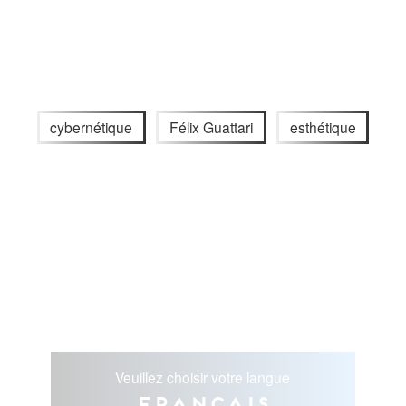
cybernétique
Félix Guattari
esthétique
Veuillez choisir votre langue
Français