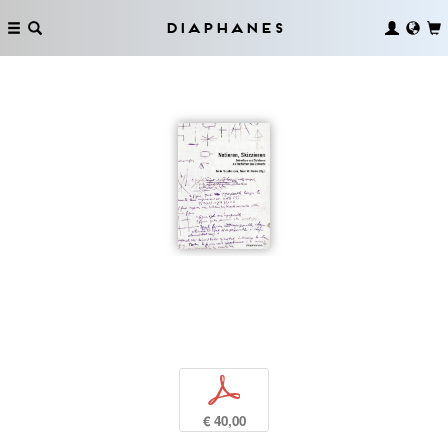
Diaphanes
p
€ 40,00