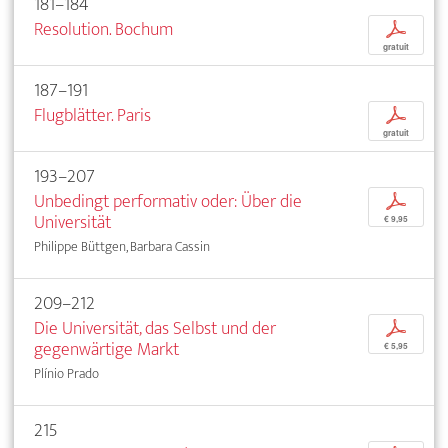
181–184
Resolution. Bochum
p
gratuit
187–191
Flugblätter. Paris
p
gratuit
193–207
Unbedingt performativ oder: Über die
p
Universität
€ 9,95
Philippe Büttgen, Barbara Cassin
209–212
Die Universität, das Selbst und der
p
gegenwärtige Markt
€ 5,95
Plínio Prado
215