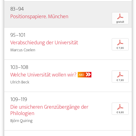
83–94
Positionspapiere. München
p
gratuit
95–101
Verabschiedung der Universität
p
€ 7,95
Marcus Coelen
103–108
Welche Universität wollen wir?
p
ABO
€ 7,95
Ulrich Beck
109–119
Die unsicheren Grenzübergänge der
p
Philologien
€ 9,95
Björn Quiring