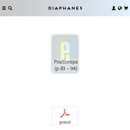
Diaphanes
Positionspapiere
(p. 83 – 94)
p
gratuit