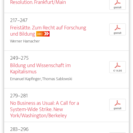
Resolution. Frankfurt/Main
p
gratuit
217–247
Freistätte. Zum Recht auf Forschung
p
und Bildung
gratuit
ABO
Werner Hamacher
249–275
Bildung und Wissenschaft im
p
Kapitalismus
€ 14,95
Emanuel Kapfinger, Thomas Sablowski
279–281
No Business as Usual: A Call for a
p
System-Wide Strike. New
gratuit
York/Washington/Berkeley
283–296