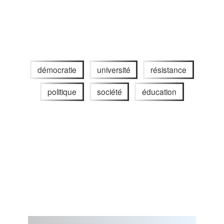
démocratie
université
résistance
politique
société
éducation