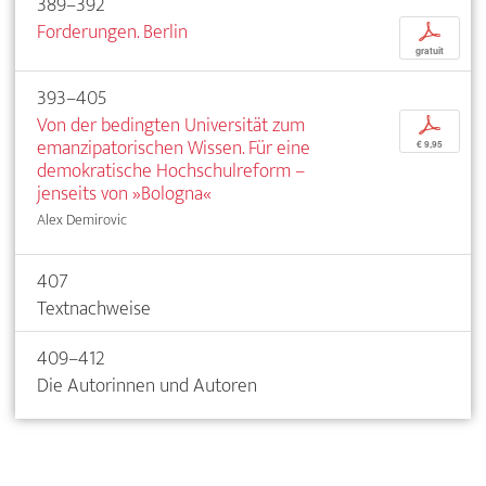
389–392
Forderungen. Berlin
p
gratuit
393–405
Von der bedingten Universität zum
p
emanzipatorischen Wissen. Für eine
€ 9,95
demokratische Hochschulreform –
jenseits von »Bologna«
Alex Demirovic
407
Textnachweise
409–412
Die Autorinnen und Autoren