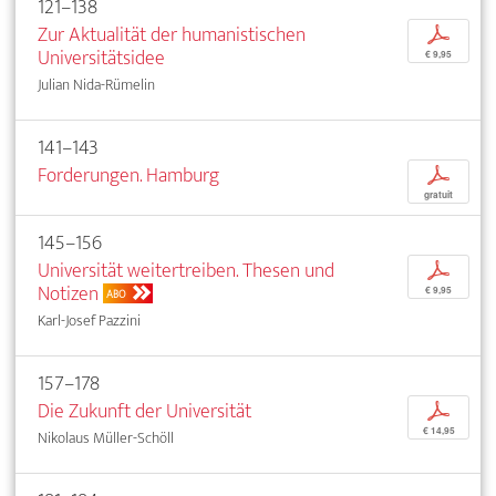
121–138
Zur Aktualität der humanistischen
p
Universitätsidee
€ 9,95
Julian Nida-Rümelin
141–143
Forderungen. Hamburg
p
gratuit
145–156
Universität weitertreiben. Thesen und
p
Notizen
€ 9,95
ABO
Karl-Josef Pazzini
157–178
Die Zukunft der Universität
p
€ 14,95
Nikolaus Müller-Schöll