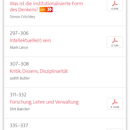
Was ist die institutionalisierte Form
p
des Denkens?
€ 9,95
ABO
Simon Critchley
297–306
Intellektuelle(r) sein
p
€ 7,95
Mark Lance
307–308
Kritik, Dissens, Disziplinarität
Judith Butler
311–332
Forschung, Lehre und Verwaltung
p
€ 14,95
Dirk Baecker
335–337