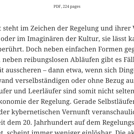
PDF, 224 pages
t steht im Zeichen der Regelung und ihrer
oder im Imaginären der Kultur, sie lässt 
erührt. Doch neben einfachen Formen geg
neben reibungslosen Abläufen gibt es Fäll
t ausscheren – dann etwa, wenn sich Din
and verselbständigen oder ohne Bezug auf
äufer und Leerläufer sind somit nicht selte
konomie der Regelung. Gerade Selbstläufe
der kybernetischen Vernunft veranschauli
eit dem 20. Jahrhundert auf dem Regelun
t, scheint immer weniger einlösbar. Die ak