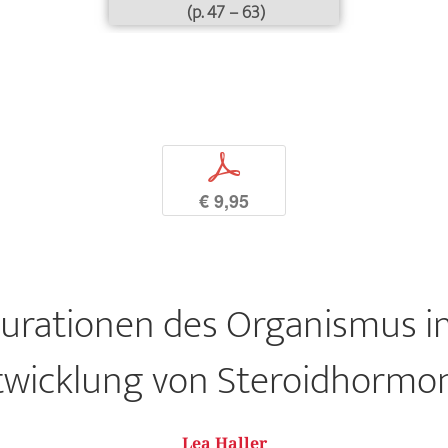
(p. 47 – 63)
p
€ 9,95
urationen des Organismus i
twicklung von Steroidhormo
Lea Haller