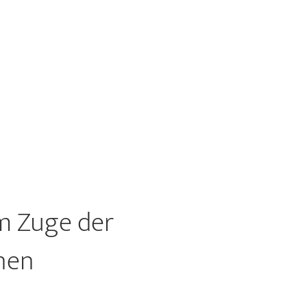
m Zuge der
nen