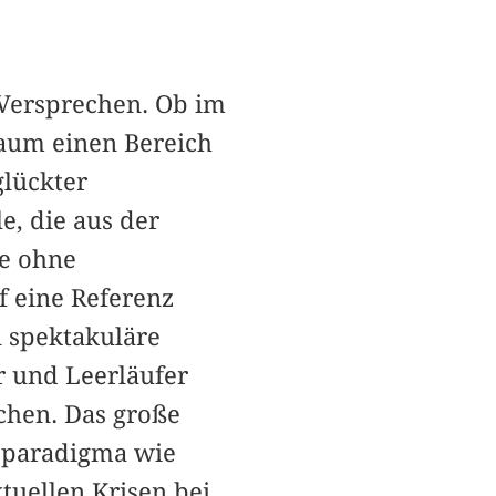
 Versprechen. Ob im
kaum einen Bereich
lückter
e, die aus der
ge ohne
 eine Referenz
n spektakuläre
r und Leerläufer
chen. Das große
gsparadigma wie
tuellen Krisen bei