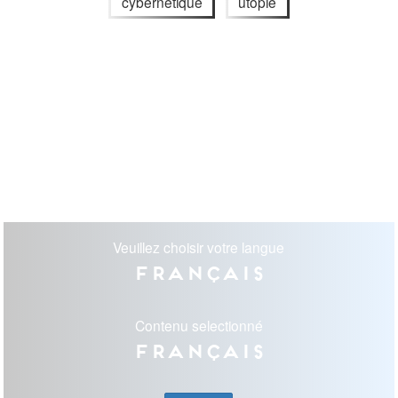
cybernétique
utopie
Veuillez choisir votre langue
Français
Contenu selectionné
Français