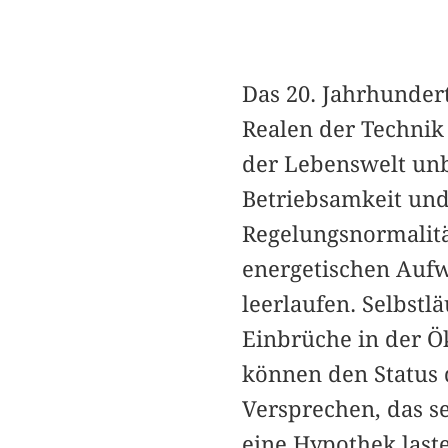
Das 20. Jahrhunder
Realen der Technik 
der Lebenswelt unb
Betriebsamkeit und 
Regelungsnormalitä
energetischen Aufw
leerlaufen. Selbstl
Einbrüche in der Ö
können den Status 
Versprechen, das s
eine Hypothek laste