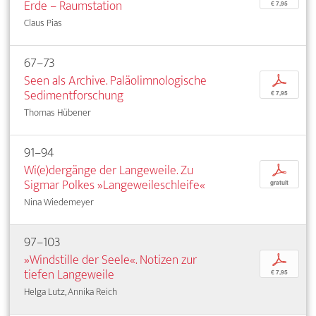
Erde – Raumstation
€ 7,95
Claus Pias
67–73
Seen als Archive. Paläolimnologische
p
Sedimentforschung
€ 7,95
Thomas Hübener
91–94
Wi(e)dergänge der Langeweile. Zu
p
Sigmar Polkes »Langeweileschleife«
gratuit
Nina Wiedemeyer
97–103
»Windstille der Seele«. Notizen zur
p
tiefen Langeweile
€ 7,95
Helga Lutz, Annika Reich