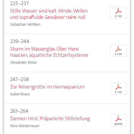
225–237
Stille Wasser sind kalt. Winde, Wellen
p
und suprafluide Gewässer nahe null
€ 7,95
Sebastian Vehlken
239–244
Sturm im Wasserglas. Über Hans
p
Haackes aquatische Echtzeitsysteme
€ 7,95
Alexander Klose
247–258
Zur Felsengrotte im Heimaquarium
p
€ 7,95
Isabel Kranz
261–264
Damien Hirst. Präparierte Stillstellung
p
gratuit
Nina Wiedemeyer