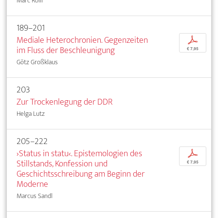
Marc Rölli
189–201
Mediale Heterochronien. Gegenzeiten
p
im Fluss der Beschleunigung
€ 7,95
Götz Großklaus
203
Zur Trockenlegung der DDR
Helga Lutz
205–222
›Status in statu‹. Epistemologien des
p
Stillstands, Konfession und
€ 7,95
Geschichtsschreibung am Beginn der
Moderne
Marcus Sandl