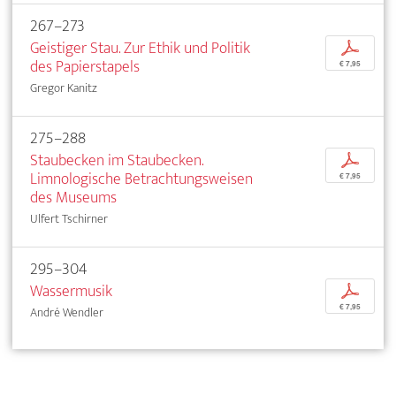
267–273
Geistiger Stau. Zur Ethik und Politik
p
des Papierstapels
€ 7,95
Gregor Kanitz
275–288
Staubecken im Staubecken.
p
Limnologische Betrachtungsweisen
€ 7,95
des Museums
Ulfert Tschirner
295–304
Wassermusik
p
€ 7,95
André Wendler