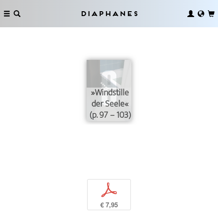
Diaphanes
»Windstille
der Seele«
(p. 97 – 103)
p
€ 7,95