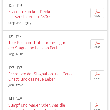
105–119
Staunen, Stocken, Denken.
p
Flussgestalten um 1800
€ 7,95
Stephan Gregory
121–125
Tote Post und Tintenprobe. Figuren
p
der Stagnation bei Jean Paul
€ 7,95
Jörg Paulus
127–137
Schreiben der Stagnation. Juan Carlos
p
Onetti und das neue Leben
€ 7,95
Jörn Etzold
141–148
Sumpf und Mauer. Oder: Was die
p
€ 7,95