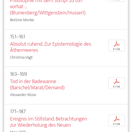
Philosophie mit dem Sumpf zu tun
vorhat ...
(Blumenberg/Wittgenstein/Husserl)
Bettine Menke
151–161
Absolut ruhend. Zur Epistemologie des
p
Äthermeeres
€ 7,95
Christina Vagt
163–169
Tod in der Badewanne
p
(Barschel/Marat/Demand)
€ 7,95
Alexander Klose
171–187
Ereignis im Stillstand. Betrachtungen
p
zur Wiederholung des Neuen
€ 7,95