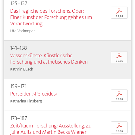
125–137
Das Fragliche des Forschens. Oder:
p
Einer Kunst der Forschung geht es um
€ 9,95
Verantwortung
Ute Vorkoeper
141–158
Wissenskünste. Künstlerische
p
Forschung und ästhetisches Denken
€ 9,95
Kathrin Busch
159–171
Perseiden, ›Perceides‹
p
€ 9,95
Katharina Hinsberg
173–187
Zeit/Raum-Forschung: Ausstellung. Zu
p
Julie Aults und Martin Becks Wiener
€ 9,95