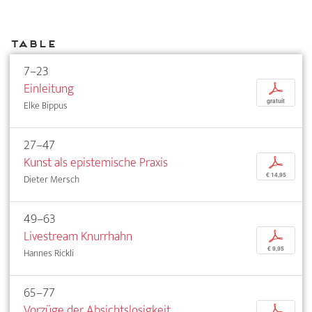
Table
7–23
Einleitung
p
gratuit
Elke Bippus
27–47
Kunst als epistemische Praxis
p
€ 14,95
Dieter Mersch
49–63
Livestream Knurrhahn
p
€ 9,95
Hannes Rickli
65–77
Vorzüge der Absichtslosigkeit
p