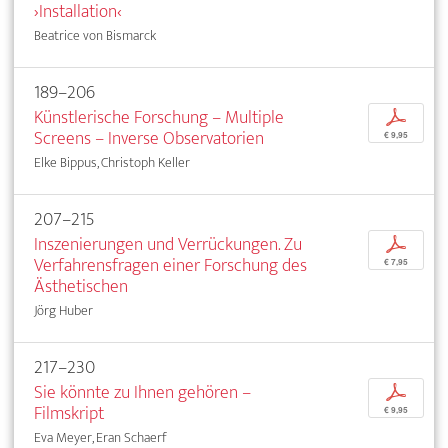
›Installation‹
Beatrice von Bismarck
189–206
Künstlerische Forschung – Multiple
p
Screens – Inverse Observatorien
€ 9,95
Elke Bippus, Christoph Keller
207–215
Inszenierungen und Verrückungen. Zu
p
Verfahrensfragen einer Forschung des
€ 7,95
Ästhetischen
Jörg Huber
217–230
Sie könnte zu Ihnen gehören –
p
Filmskript
€ 9,95
Eva Meyer, Eran Schaerf