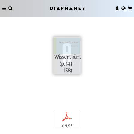
Diaphanes
Wissenskünste
(p. 141 –
158)
p
€ 9,95