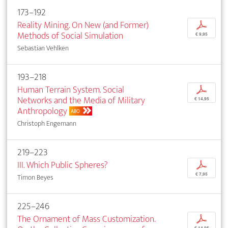
173–192
Reality Mining. On New (and Former)
p
Methods of Social Simulation
€ 9,95
Sebastian Vehlken
193–218
Human Terrain System. Social
p
Networks and the Media of Military
€ 14,95
Anthropology
ABO
Christoph Engemann
219–223
III. Which Public Spheres?
p
€ 7,95
Timon Beyes
225–246
The Ornament of Mass Customization.
p
€ 14,95