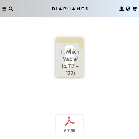
Diaphanes
II. Which
Media?
(p. 117 –
122)
p
€ 7,95