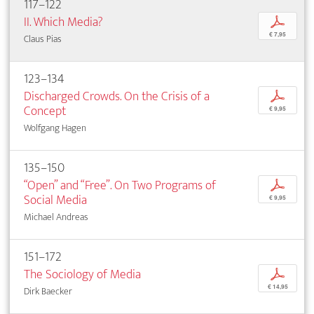
117–122
II. Which Media?
p
€ 7,95
Claus Pias
123–134
Discharged Crowds. On the Crisis of a
p
Concept
€ 9,95
Wolfgang Hagen
135–150
“Open” and “Free”. On Two Programs of
p
Social Media
€ 9,95
Michael Andreas
151–172
The Sociology of Media
p
€ 14,95
Dirk Baecker