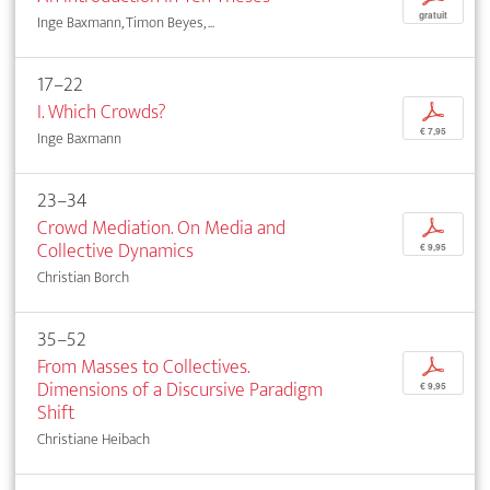
gratuit
Inge Baxmann, Timon Beyes, ...
17–22
I. Which Crowds?
p
€ 7,95
Inge Baxmann
23–34
Crowd Mediation. On Media and
p
Collective Dynamics
€ 9,95
Christian Borch
35–52
From Masses to Collectives.
p
Dimensions of a Discursive Paradigm
€ 9,95
Shift
Christiane Heibach