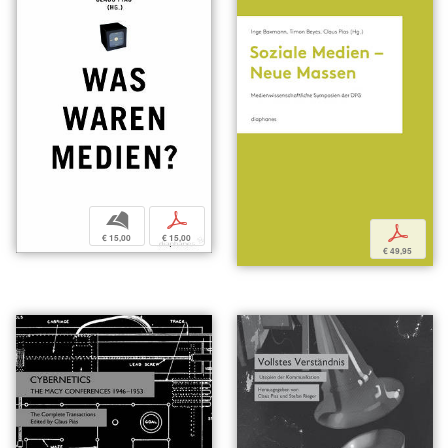
b
p
p
€ 15,00
€ 15,00
€ 49,95