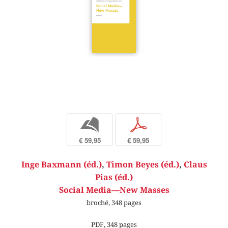
b
p
€ 59,95
€ 59,95
Inge Baxmann (éd.)
,
Timon Beyes (éd.)
,
Claus
Pias (éd.)
Social Media—New Masses
broché, 348 pages
PDF, 348 pages