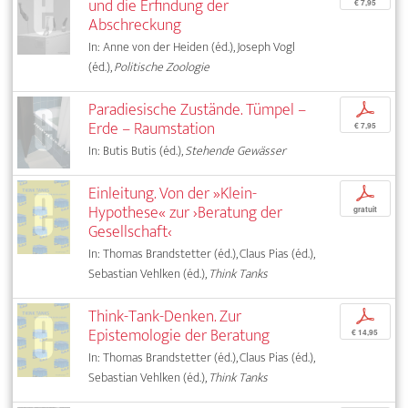
und die Erfindung der
€ 7,95
Abschreckung
In: Anne von der Heiden (éd.), Joseph Vogl
(éd.),
Politische Zoologie
Paradiesische Zustände. Tümpel –
p
Erde – Raumstation
€ 7,95
In: Butis Butis (éd.),
Stehende Gewässer
Einleitung. Von der »Klein-
p
Hypothese« zur ›Beratung der
gratuit
Gesellschaft‹
In: Thomas Brandstetter (éd.), Claus Pias (éd.),
Sebastian Vehlken (éd.),
Think Tanks
Think-Tank-Denken. Zur
p
Epistemologie der Beratung
€ 14,95
In: Thomas Brandstetter (éd.), Claus Pias (éd.),
Sebastian Vehlken (éd.),
Think Tanks