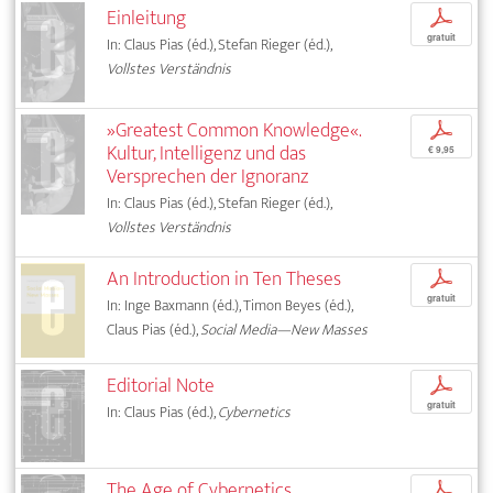
Einleitung
p
gratuit
In: Claus Pias (éd.), Stefan Rieger (éd.),
Vollstes Verständnis
»Greatest Common Knowledge«.
p
Kultur, Intelligenz und das
€ 9,95
Versprechen der Ignoranz
In: Claus Pias (éd.), Stefan Rieger (éd.),
Vollstes Verständnis
An Introduction in Ten Theses
p
gratuit
In: Inge Baxmann (éd.), Timon Beyes (éd.),
Claus Pias (éd.),
Social Media—New Masses
Editorial Note
p
gratuit
In: Claus Pias (éd.),
Cybernetics
The Age of Cybernetics
p