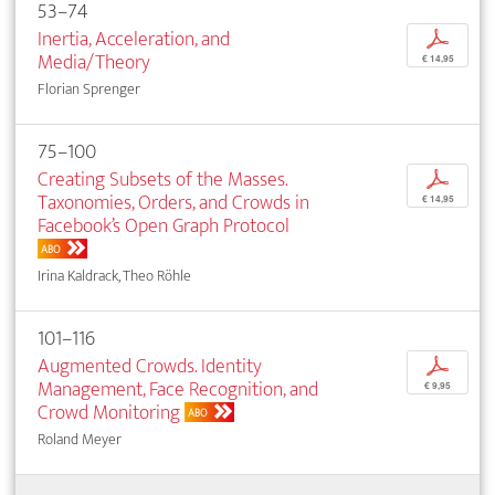
53–74
Inertia, Acceleration, and
p
Media/Theory
€ 14,95
Florian Sprenger
75–100
Creating Subsets of the Masses.
p
Taxonomies, Orders, and Crowds in
€ 14,95
Facebook’s Open Graph Protocol
ABO
Irina Kaldrack, Theo Röhle
101–116
Augmented Crowds. Identity
p
Management, Face Recognition, and
€ 9,95
Crowd Monitoring
ABO
Roland Meyer