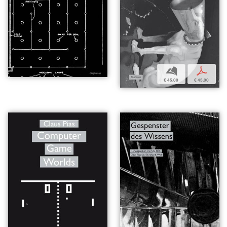
b
p
€ 45,00
€ 45,00