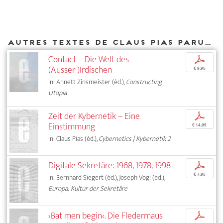
Autres textes de Claus Pias parus chez DIAPHANES
Contact – Die Welt des
p
(Ausser-)Irdischen
€ 9,95
In: Annett Zinsmeister (éd.),
Constructing
Utopia
Zeit der Kybernetik – Eine
p
Einstimmung
€ 14,95
In: Claus Pias (éd.),
Cybernetics | Kybernetik 2
Digitale Sekretäre: 1968, 1978, 1998
p
€ 7,95
In: Bernhard Siegert (éd.), Joseph Vogl (éd.),
Europa: Kultur der Sekretäre
›Bat men begin‹. Die Fledermaus
p