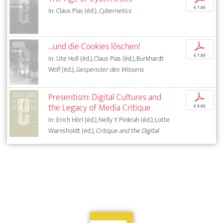
€ 7,95
In: Claus Pias (éd.),
Cybernetics
...und die Cookies löschen!
p
€ 7,95
In: Ute Holl (éd.), Claus Pias (éd.), Burkhardt
Wolf (éd.),
Gespenster des Wissens
Presentism: Digital Cultures and
p
the Legacy of Media Critique
€ 9,95
In: Erich Hörl (éd.), Nelly Y. Pinkrah (éd.), Lotte
Warnsholdt (éd.),
Critique and the Digital