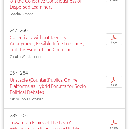
On the Collective Consciousness of
Dispersed Examiners
Sascha Simons
247–266
Collectivity without Identity.
p
Anonymous, Flexible Infrastructures,
€ 9,95
and the Event of the Common
Carolin Wiedemann
267–284
Unstable (Counter)Publics. Online
p
Platforms as Hybrid Forums for Socio-
€ 9,95
Political Debates
Mirko Tobias Schäfer
285–306
Toward an Ethics of the Leak?.
p
WikiLeaks as a Programmed Public
€ 14,95