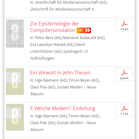
In: Gesellschaft für Medienwissenschaft (éd.),
Zeitschrift für Medienwissenschaft 4
Zur Epistemologie der
p
Computersimulation
€ 9,95
ABO
In: Peter Berz (éd.), Marianne Kubaczek (éd.),
Eva Laquièze-Waniek (éd.), David
Unterholzner (éd.),
Spielregeln. 25
Aufstellungen
Ein Vorwort in zehn Thesen
p
gratuit
In: Inge Baxmann (éd.), Timon Beyes (éd.),
Claus Pias (éd.),
Soziale Medien – Neue
Massen
II. Welche Medien?. Einleitung
p
€ 7,95
In: Inge Baxmann (éd.), Timon Beyes (éd.),
Claus Pias (éd.),
Soziale Medien – Neue
Massen