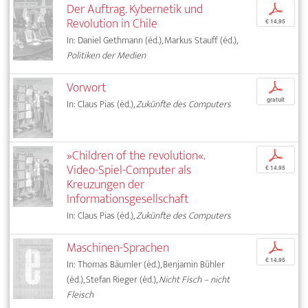
Der Auftrag. Kybernetik und
p
Revolution in Chile
€ 14,95
In: Daniel Gethmann (éd.), Markus Stauff (éd.),
Politiken der Medien
Vorwort
p
gratuit
In: Claus Pias (éd.),
Zukünfte des Computers
»Children of the revolution«.
p
Video-Spiel-Computer als
€ 14,95
Kreuzungen der
Informationsgesellschaft
In: Claus Pias (éd.),
Zukünfte des Computers
Maschinen-Sprachen
p
€ 14,95
In: Thomas Bäumler (éd.), Benjamin Bühler
(éd.), Stefan Rieger (éd.),
Nicht Fisch – nicht
Fleisch