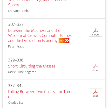
Sphere
Christoph Bieber
307–328
Between the Madness and the
p
Wisdom of Crowds. Computer Games
€ 14,95
and the Distraction Economy
ABO
Peter Krapp
329–336
Short-Circuiting the Masses
p
€ 7,95
Marie-Luise Angerer
337–342
Falling Between Two Chairs – or Three,
p
or …
€ 7,95
Charles Ess