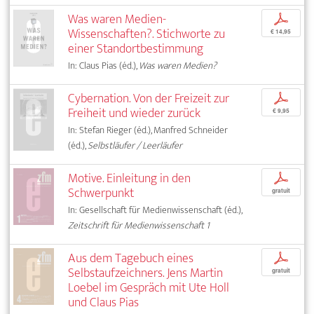
Was waren Medien-
p
Wissenschaften?. Stichworte zu
€ 14,95
einer Standortbestimmung
In: Claus Pias (éd.),
Was waren Medien?
Cybernation. Von der Freizeit zur
p
Freiheit und wieder zurück
€ 9,95
In: Stefan Rieger (éd.), Manfred Schneider
(éd.),
Selbstläufer / Leerläufer
Motive. Einleitung in den
p
Schwerpunkt
gratuit
In: Gesellschaft für Medienwissenschaft (éd.),
Zeitschrift für Medienwissenschaft 1
Aus dem Tagebuch eines
p
Selbstaufzeichners. Jens Martin
gratuit
Loebel im Gespräch mit Ute Holl
und Claus Pias