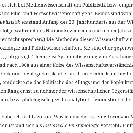
 es sich bei Medienwissenschaft um Publizistik bzw. empir
 es um Film- und Fernsehwissenschaft geht. Beides sind wo
ublizistik
entstand Anfang des 20. Jahrhunderts aus der Wi
Erfolge während des Nationalsozialismus und in den Jahrz
er nicht sprechen.) Die Methoden dieser Wissenschaft sind
oziologie und Politikwissenschaften. Sie sind eher gegenw
t, grob gesagt: Theorie ist Systematisierung von Forschung
nd nach 1968 aus einer Krise des Wissenschaftsverständnis
hnik und Ideologiekritik, aber auch im Hinblick auf medi
 entdeckte sie das Politische des Alltags und der Popkultu
en Rang ernst zu nehmender wissenschaftlicher Gegenstä
rt bzw. philologisch, psychoanalytisch, feministisch oder 
habe ich nichts zu tun. Was ich mache, ist eine Form von 
en ist und sich als
historische Epistemologie
versteht. Einf