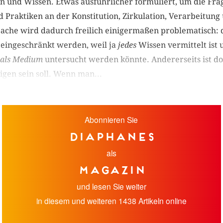
und Wissen. Etwas ausführlicher formuliert, um die Frag
d Praktiken an der Konstitution, Zirkulation, Verarbeitun
 Sache wird dadurch freilich einigermaßen problematisch: 
eingeschränkt werden, weil ja
jedes
Wissen vermittelt ist
als Medium
untersucht werden könnte. Andererseits ist do
gen sein soll. Wenn man...
Abonnieren Sie
diaphanes
als
Magazin
und lesen Sie weiter
in diesem und weiteren 1438 Artikeln online