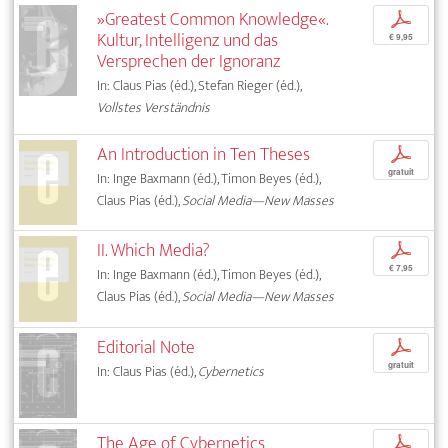
»Greatest Common Knowledge«.
p
Kultur, Intelligenz und das
€ 9,95
Versprechen der Ignoranz
In: Claus Pias (éd.), Stefan Rieger (éd.),
Vollstes Verständnis
An Introduction in Ten Theses
p
gratuit
In: Inge Baxmann (éd.), Timon Beyes (éd.),
Claus Pias (éd.),
Social Media—New Masses
II. Which Media?
p
€ 7,95
In: Inge Baxmann (éd.), Timon Beyes (éd.),
Claus Pias (éd.),
Social Media—New Masses
Editorial Note
p
gratuit
In: Claus Pias (éd.),
Cybernetics
The Age of Cybernetics
p