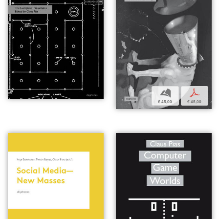
b
p
€ 45,00
€ 45,00