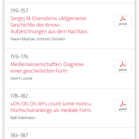
139–157
Sergej M. Eisensteins »Allgemeine
p
Geschichte des Kinos«.
gratuit
Aufzeichnungen aus dem Nachlass
Naum Klejman, Antonio Somaini
159–176
Medienwissenschaften. Diagnose
p
einer gescheiterten Form
gratuit
Geert Lovink
178–182
»Oh, Oh, Oh, let's count some more.«.
p
Hochschulrankings als mediale Form
gratuit
Ralf Adelmann
183–187