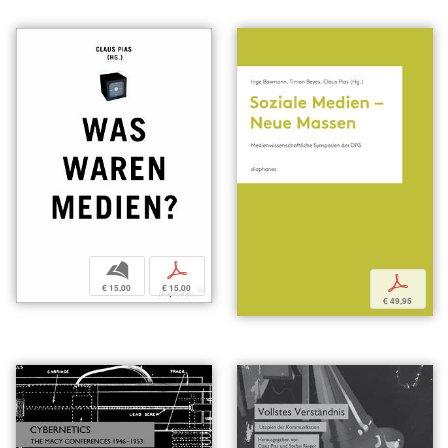
b
p
p
€ 15,00
€ 15,00
€ 49,95