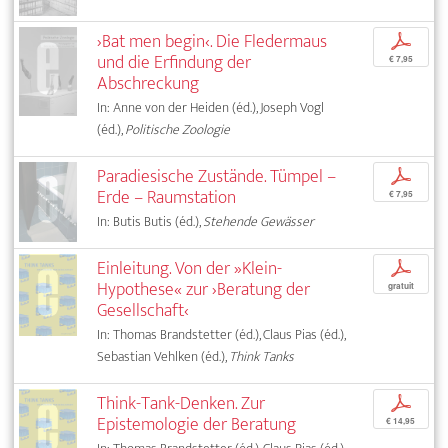
›Bat men begin‹. Die Fledermaus
p
und die Erfindung der
€ 7,95
Abschreckung
In: Anne von der Heiden (éd.), Joseph Vogl
(éd.),
Politische Zoologie
Paradiesische Zustände. Tümpel –
p
Erde – Raumstation
€ 7,95
In: Butis Butis (éd.),
Stehende Gewässer
Einleitung. Von der »Klein-
p
Hypothese« zur ›Beratung der
gratuit
Gesellschaft‹
In: Thomas Brandstetter (éd.), Claus Pias (éd.),
Sebastian Vehlken (éd.),
Think Tanks
Think-Tank-Denken. Zur
p
Epistemologie der Beratung
€ 14,95