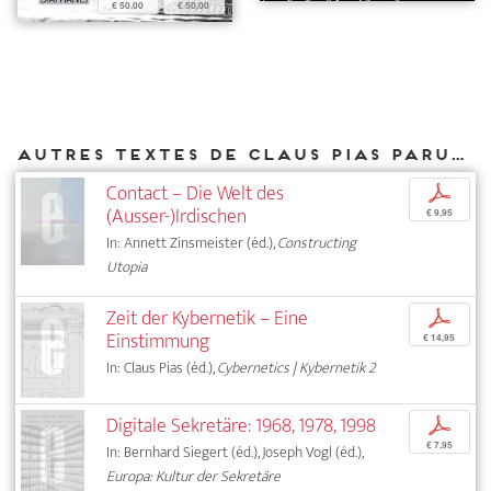
€ 50,00
€ 50,00
Autres textes de Claus Pias parus chez DIAPHANES
Contact – Die Welt des
p
(Ausser-)Irdischen
€ 9,95
In: Annett Zinsmeister (éd.),
Constructing
Utopia
Zeit der Kybernetik – Eine
p
Einstimmung
€ 14,95
In: Claus Pias (éd.),
Cybernetics | Kybernetik 2
Digitale Sekretäre: 1968, 1978, 1998
p
€ 7,95
In: Bernhard Siegert (éd.), Joseph Vogl (éd.),
Europa: Kultur der Sekretäre