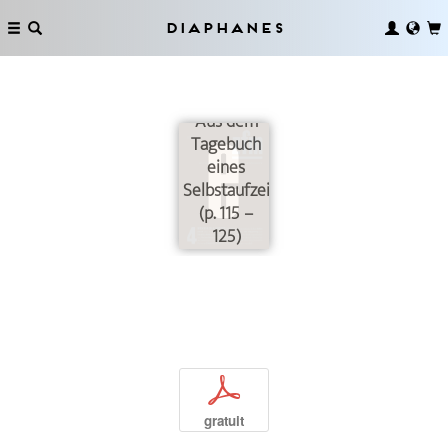
Diaphanes
Aus dem
Tagebuch
eines
Selbstaufzeichners
(p. 115 –
125)
p
gratuit