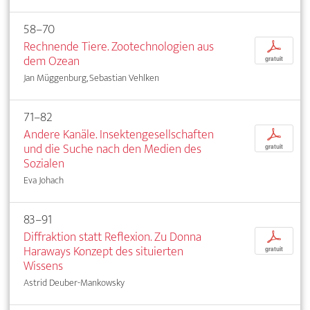
58–70
Rechnende Tiere. Zootechnologien aus
p
dem Ozean
gratuit
Jan Müggenburg, Sebastian Vehlken
71–82
Andere Kanäle. Insektengesellschaften
p
und die Suche nach den Medien des
gratuit
Sozialen
Eva Johach
83–91
Diffraktion statt Reflexion. Zu Donna
p
Haraways Konzept des situierten
gratuit
Wissens
Astrid Deuber-Mankowsky