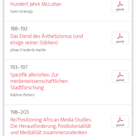
Hundert Jahre McLuhan
p
gratuit
Sven Grampp
188–192
Das Elend des Ästhetizismus (und
p
einige seiner Stärken)
gratuit
Johan Frederik Hartle
193–197
Spezifik allerorten. Zur
p
medienwissenschaftlichen
gratuit
Stadtforschung
Kathrin Peters
198–203
Re/Positioning African Media Studies.
p
Die Herausforderung, Postkolonialität
gratuit
und Medialität zusammenzudenken