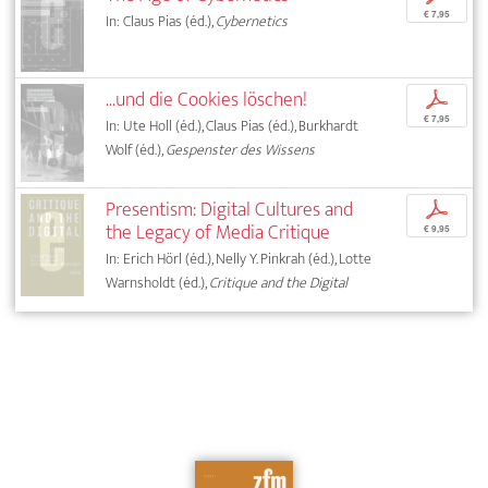
€ 7,95
In: Claus Pias (éd.),
Cybernetics
...und die Cookies löschen!
p
€ 7,95
In: Ute Holl (éd.), Claus Pias (éd.), Burkhardt
Wolf (éd.),
Gespenster des Wissens
Presentism: Digital Cultures and
p
the Legacy of Media Critique
€ 9,95
In: Erich Hörl (éd.), Nelly Y. Pinkrah (éd.), Lotte
Warnsholdt (éd.),
Critique and the Digital