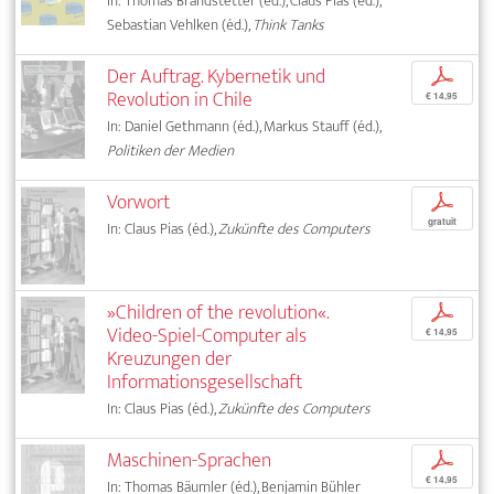
In: Thomas Brandstetter (éd.), Claus Pias (éd.),
Sebastian Vehlken (éd.),
Think Tanks
Der Auftrag. Kybernetik und
p
Revolution in Chile
€ 14,95
In: Daniel Gethmann (éd.), Markus Stauff (éd.),
Politiken der Medien
Vorwort
p
gratuit
In: Claus Pias (éd.),
Zukünfte des Computers
»Children of the revolution«.
p
Video-Spiel-Computer als
€ 14,95
Kreuzungen der
Informationsgesellschaft
In: Claus Pias (éd.),
Zukünfte des Computers
Maschinen-Sprachen
p
€ 14,95
In: Thomas Bäumler (éd.), Benjamin Bühler