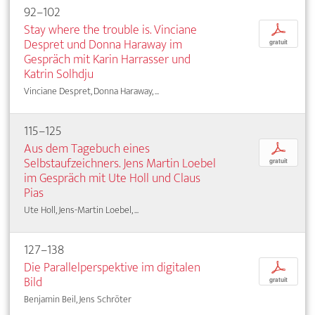
92–102
Stay where the trouble is. Vinciane
p
Despret und Donna Haraway im
gratuit
Gespräch mit Karin Harrasser und
Katrin Solhdju
Vinciane Despret, Donna Haraway, ...
115–125
Aus dem Tagebuch eines
p
Selbstaufzeichners. Jens Martin Loebel
gratuit
im Gespräch mit Ute Holl und Claus
Pias
Ute Holl, Jens-Martin Loebel, ...
127–138
Die Parallelperspektive im digitalen
p
Bild
gratuit
Benjamin Beil, Jens Schröter