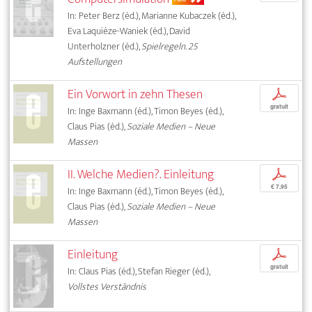
In: Peter Berz (éd.), Marianne Kubaczek (éd.),
Eva Laquièze-Waniek (éd.), David
Unterholzner (éd.),
Spielregeln. 25
Aufstellungen
Ein Vorwort in zehn Thesen
p
gratuit
In: Inge Baxmann (éd.), Timon Beyes (éd.),
Claus Pias (éd.),
Soziale Medien – Neue
Massen
II. Welche Medien?. Einleitung
p
€ 7,95
In: Inge Baxmann (éd.), Timon Beyes (éd.),
Claus Pias (éd.),
Soziale Medien – Neue
Massen
Einleitung
p
gratuit
In: Claus Pias (éd.), Stefan Rieger (éd.),
Vollstes Verständnis