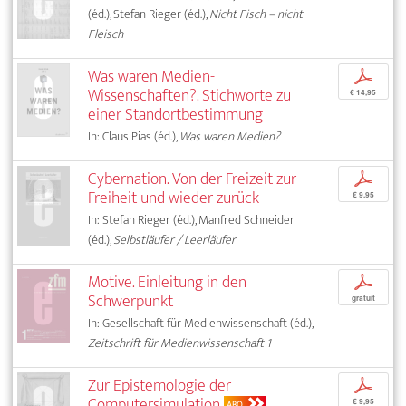
(éd.), Stefan Rieger (éd.),
Nicht Fisch – nicht
Fleisch
Was waren Medien-
p
Wissenschaften?. Stichworte zu
€ 14,95
einer Standortbestimmung
In: Claus Pias (éd.),
Was waren Medien?
Cybernation. Von der Freizeit zur
p
Freiheit und wieder zurück
€ 9,95
In: Stefan Rieger (éd.), Manfred Schneider
(éd.),
Selbstläufer / Leerläufer
Motive. Einleitung in den
p
Schwerpunkt
gratuit
In: Gesellschaft für Medienwissenschaft (éd.),
Zeitschrift für Medienwissenschaft 1
Zur Epistemologie der
p
Computersimulation
€ 9,95
ABO