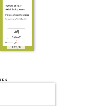
b
€ 20,00
p
€ 20,00
NES