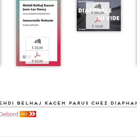
b
€ 350,00
p
€ 10,00
b
€ 22,00
p
€ 22,00
ehdi Belhaj Kacem parus chez DIAPHA
 Debord
ABO