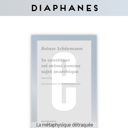
Diaphanes
La métaphysique détraquée