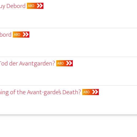
uy Debord
ABO
ebord
ABO
 Tod der Avantgarden?
ABO
ing of the Avant-garde’s Death?
ABO