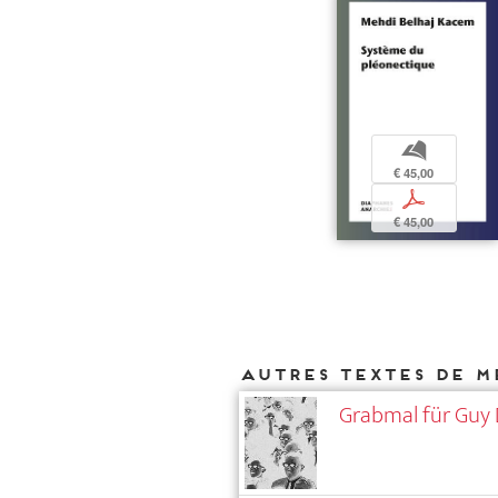
b
€ 45,00
p
€ 45,00
Autres textes de M
Grabmal für Guy