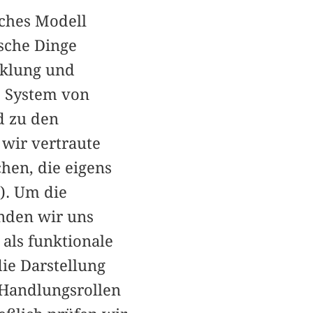
sches Modell
ische Dinge
cklung und
s System von
d zu den
wir vertraute
chen, die eigens
). Um die
nden wir uns
 als funktionale
die Darstellung
 Handlungsrollen