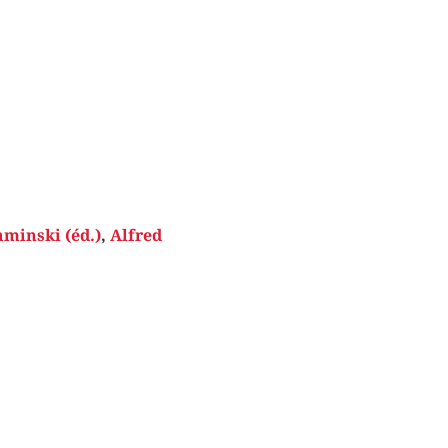
minski (éd.)
,
Alfred