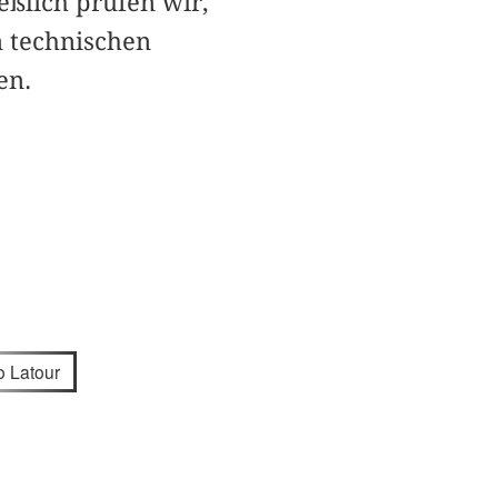
ßlich prüfen wir,
n technischen
en.
o Latour