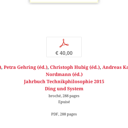
p
€ 40,00
)
,
Petra Gehring (éd.)
,
Christoph Hubig (éd.)
,
Andreas Ka
Nordmann (éd.)
Jahrbuch Technikphilosophie 2015
Ding und System
broché, 288 pages
Epuisé
PDF, 288 pages