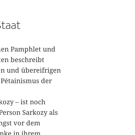
Staat
chen Pamphlet und
ten beschreibt
en und übereifrigen
 Pétainismus der
kozy – ist noch
Person Sarkozy als
Angst vor dem
inke in ihrem