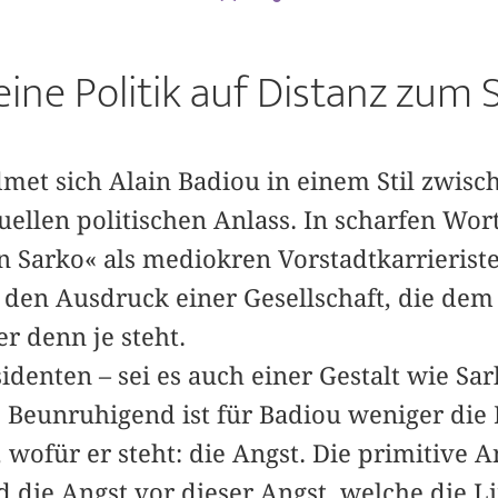
eine Politik auf Distanz zum 
met sich Alain Badiou in einem Stil zwis
ellen politischen Anlass. In scharfen Wor
n Sarko« als mediokren Vorstadtkarrierist
s den Ausdruck einer Gesellschaft, die dem
er denn je steht.
identen – sei es auch einer Gestalt wie Sar
. Beunruhigend ist für Badiou weniger die 
 wofür er steht: die Angst. Die primitive 
 die Angst vor dieser Angst, welche die L