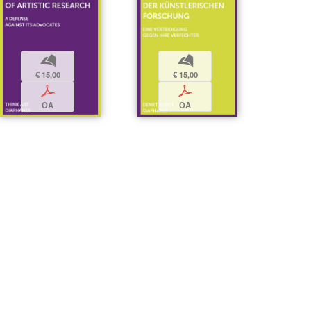
b
b
€ 15,00
€ 15,00
p
p
OA
OA