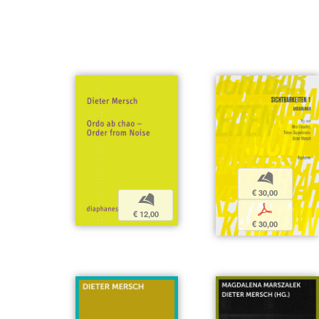
b
€ 30,00
b
p
€ 12,00
€ 30,00