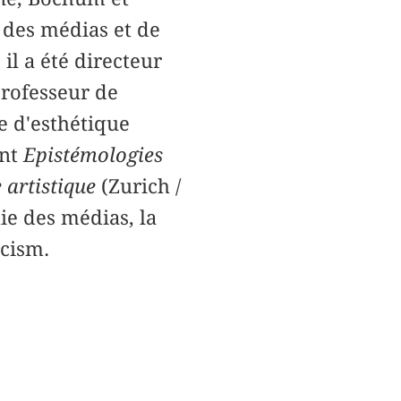
e des médias et de
il a été directeur
 professeur de
e d'esthétique
ent
Epistémologies
 artistique
(Zurich /
ie des médias, la
icism.