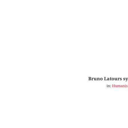
Bruno Latours s
in:
Humanism