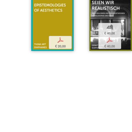
b
€ 40,00
p
p
€ 40,00
€ 20,00