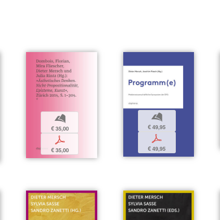
b
b
€ 49,95
€ 35,00
p
p
€ 49,95
€ 35,00