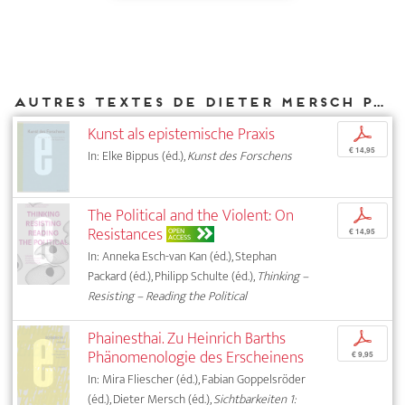
Autres textes de Dieter Mersch parus chez DIAPHANES
Kunst als epistemische Praxis
p
€ 14,95
In: Elke Bippus (éd.),
Kunst des Forschens
The Political and the Violent: On
p
Resistances
OPEN
€ 14,95
ACCESS
In: Anneka Esch-van Kan (éd.), Stephan
Packard (éd.), Philipp Schulte (éd.),
Thinking –
Resisting – Reading the Political
Phainesthai. Zu Heinrich Barths
p
Phänomenologie des Erscheinens
€ 9,95
In: Mira Fliescher (éd.), Fabian Goppelsröder
(éd.), Dieter Mersch (éd.),
Sichtbarkeiten 1: