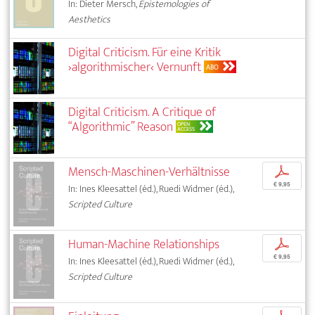
In: Dieter Mersch,
Epistemologies of
Aesthetics
Digital Criticism. Für eine Kritik
›algorithmischer‹ Vernunft
ABO
Digital Criticism. A Critique of
“Algorithmic” Reason
OPEN
ACCESS
Mensch-Maschinen-Verhältnisse
p
€ 9,95
In: Ines Kleesattel (éd.), Ruedi Widmer (éd.),
Scripted Culture
Human-Machine Relationships
p
€ 9,95
In: Ines Kleesattel (éd.), Ruedi Widmer (éd.),
Scripted Culture