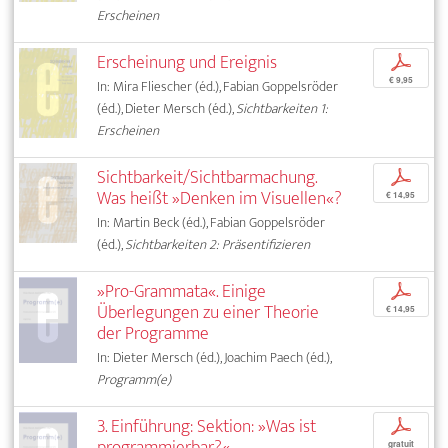
Erscheinen
Erscheinung und Ereignis
p
€ 9,95
In: Mira Fliescher (éd.), Fabian Goppelsröder
(éd.), Dieter Mersch (éd.),
Sichtbarkeiten 1:
Erscheinen
Sichtbarkeit/Sichtbarmachung.
p
Was heißt »Denken im Visuellen«?
€ 14,95
In: Martin Beck (éd.), Fabian Goppelsröder
(éd.),
Sichtbarkeiten 2: Präsentifizieren
»Pro-Grammata«. Einige
p
Überlegungen zu einer Theorie
€ 14,95
der Programme
In: Dieter Mersch (éd.), Joachim Paech (éd.),
Programm(e)
3. Einführung: Sektion: »Was ist
p
programmierbar?«
gratuit