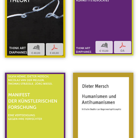
b
p
b
p
€ 15,00
OA
€ 40,00
€ 40,00