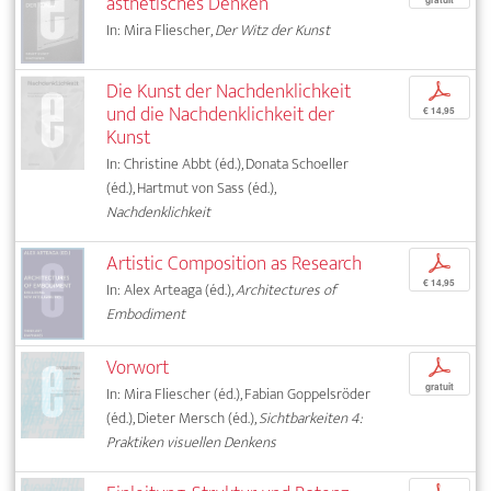
ästhetisches Denken
In: Mira Fliescher,
Der Witz der Kunst
Die Kunst der Nachdenklichkeit
p
und die Nachdenklichkeit der
€ 14,95
Kunst
In: Christine Abbt (éd.), Donata Schoeller
(éd.), Hartmut von Sass (éd.),
Nachdenklichkeit
Artistic Composition as Research
p
€ 14,95
In: Alex Arteaga (éd.),
Architectures of
Embodiment
Vorwort
p
gratuit
In: Mira Fliescher (éd.), Fabian Goppelsröder
(éd.), Dieter Mersch (éd.),
Sichtbarkeiten 4:
Praktiken visuellen Denkens