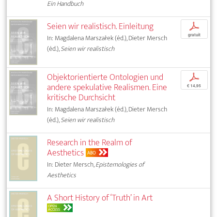
Ein Handbuch
Seien wir realistisch. Einleitung
p
gratuit
In: Magdalena Marszałek (éd.), Dieter Mersch
(éd.),
Seien wir realistisch
Objektorientierte Ontologien und
p
andere spekulative Realismen. Eine
€ 14,95
kritische Durchsicht
In: Magdalena Marszałek (éd.), Dieter Mersch
(éd.),
Seien wir realistisch
Research in the Realm of
Aesthetics
ABO
In: Dieter Mersch,
Epistemologies of
Aesthetics
A Short History of ‘Truth’ in Art
OPEN
ACCESS