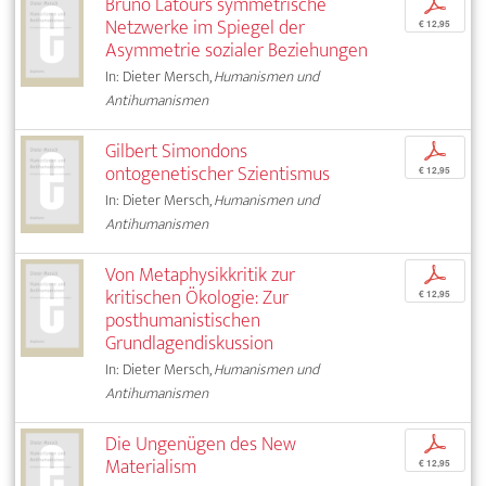
Bruno Latours symmetrische
p
Netzwerke im Spiegel der
€ 12,95
Asymmetrie sozialer Beziehungen
In: Dieter Mersch,
Humanismen und
Antihumanismen
Gilbert Simondons
p
ontogenetischer Szientismus
€ 12,95
In: Dieter Mersch,
Humanismen und
Antihumanismen
Von Metaphysikkritik zur
p
kritischen Ökologie: Zur
€ 12,95
posthumanistischen
Grundlagendiskussion
In: Dieter Mersch,
Humanismen und
Antihumanismen
Die Ungenügen des New
p
Materialism
€ 12,95