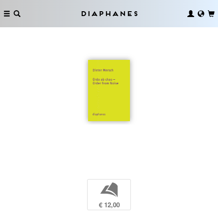
Diaphanes
b
€ 12,00