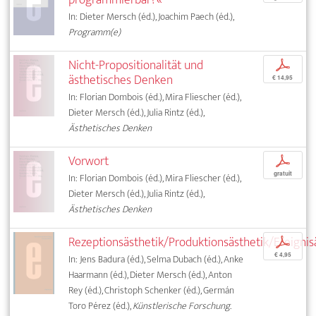
In: Dieter Mersch (éd.), Joachim Paech (éd.),
Programm(e)
Nicht-Propositionalität und
p
ästhetisches Denken
€ 14,95
In: Florian Dombois (éd.), Mira Fliescher (éd.),
Dieter Mersch (éd.), Julia Rintz (éd.),
Ästhetisches Denken
Vorwort
p
gratuit
In: Florian Dombois (éd.), Mira Fliescher (éd.),
Dieter Mersch (éd.), Julia Rintz (éd.),
Ästhetisches Denken
Rezeptionsästhetik/Produktionsästhetik/Ereignis
p
€ 4,95
In: Jens Badura (éd.), Selma Dubach (éd.), Anke
Haarmann (éd.), Dieter Mersch (éd.), Anton
Rey (éd.), Christoph Schenker (éd.), Germán
Toro Pérez (éd.),
Künstlerische Forschung.