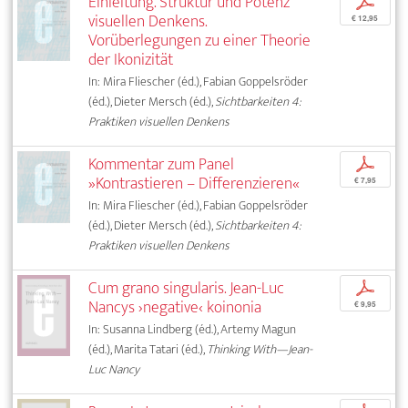
Einleitung. Struktur und Potenz
p
visuellen Denkens.
€ 12,95
Vorüberlegungen zu einer Theorie
der Ikonizität
In: Mira Fliescher (éd.), Fabian Goppelsröder
(éd.), Dieter Mersch (éd.),
Sichtbarkeiten 4:
Praktiken visuellen Denkens
Kommentar zum Panel
p
»Kontrastieren – Differenzieren«
€ 7,95
In: Mira Fliescher (éd.), Fabian Goppelsröder
(éd.), Dieter Mersch (éd.),
Sichtbarkeiten 4:
Praktiken visuellen Denkens
Cum grano singularis. Jean-Luc
p
Nancys ›negative‹ koinonia
€ 9,95
In: Susanna Lindberg (éd.), Artemy Magun
(éd.), Marita Tatari (éd.),
Thinking With—Jean-
Luc Nancy