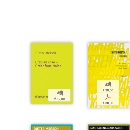
b
€ 30,00
b
p
€ 12,00
€ 30,00