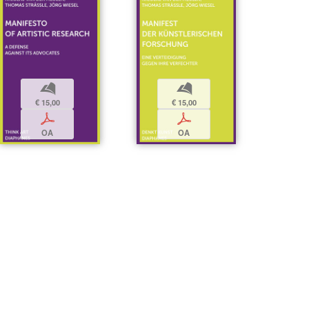
b
b
€ 15,00
€ 15,00
p
p
OA
OA