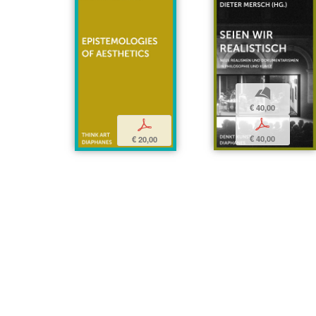
b
€ 40,00
p
p
€ 40,00
€ 20,00