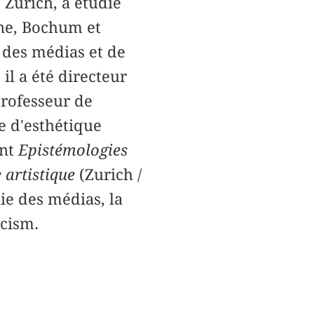
 Zurich, a étudié
gne, Bochum et
e des médias et de
il a été directeur
 professeur de
e d'esthétique
ent
Epistémologies
 artistique
(Zurich /
ie des médias, la
icism.