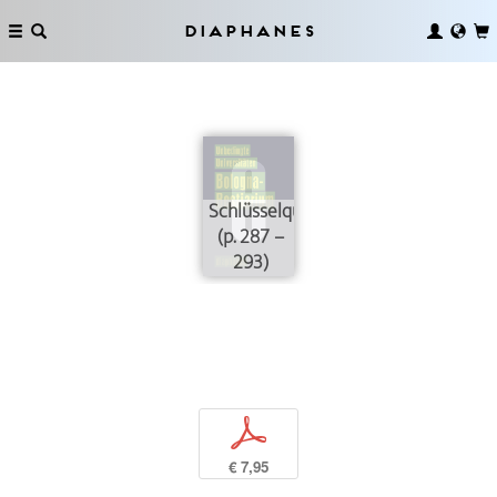
Diaphanes
Schlüsselqualifikationen
(p. 287 –
293)
p
€ 7,95