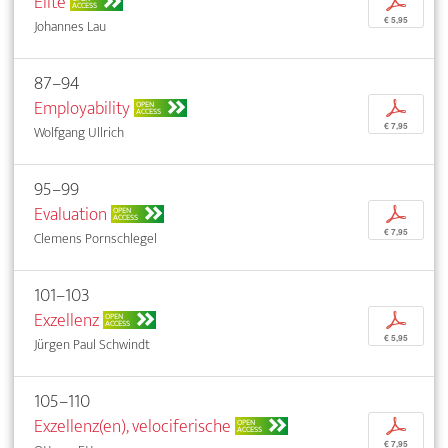
Elite
p
ACCESS
€ 5,95
Johannes Lau
87–94
Employability
p
OPEN
ACCESS
€ 7,95
Wolfgang Ullrich
95–99
Evaluation
p
OPEN
ACCESS
€ 7,95
Clemens Pornschlegel
101–103
Exzellenz
p
OPEN
ACCESS
€ 5,95
Jürgen Paul Schwindt
105–110
Exzellenz(en), velociferische
p
OPEN
ACCESS
€ 7,95