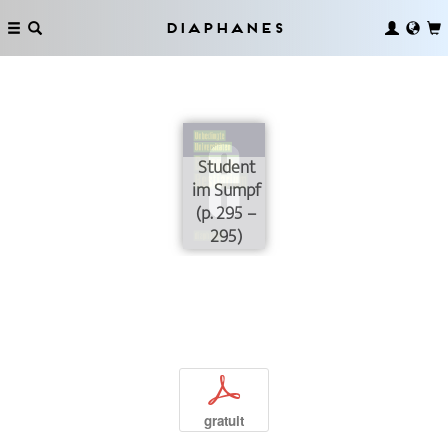
Diaphanes
Student
im Sumpf
(p. 295 –
295)
p
gratuit