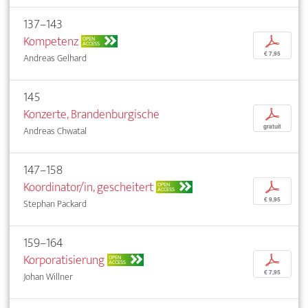
137–143
Kompetenz
p
OPEN
ACCESS
€ 7,95
Andreas Gelhard
145
Konzerte, Brandenburgische
p
gratuit
Andreas Chwatal
147–158
Koordinator/in, gescheitert
p
OPEN
ACCESS
€ 9,95
Stephan Packard
159–164
Korporatisierung
p
OPEN
ACCESS
€ 7,95
Johan Willner