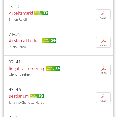
15–19
Arbeitsmarkt
p
OPEN
ACCESS
€ 7,95
Simon Roloff
21–34
Austauschbarkeit
p
OPEN
ACCESS
€ 9,95
Plínio Prado
37–41
Begabtenförderung
p
OPEN
ACCESS
€ 7,95
Oleksii Viedrov
43–46
Bestiarium
p
OPEN
ACCESS
€ 5,95
Johanna-Charlotte Horst