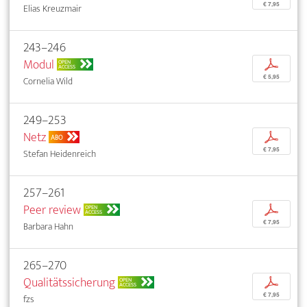
€ 7,95
Elias Kreuzmair
243–246
Modul
p
OPEN
ACCESS
€ 5,95
Cornelia Wild
249–253
Netz
p
ABO
€ 7,95
Stefan Heidenreich
257–261
Peer review
p
OPEN
ACCESS
€ 7,95
Barbara Hahn
265–270
Qualitätssicherung
p
OPEN
ACCESS
€ 7,95
fzs