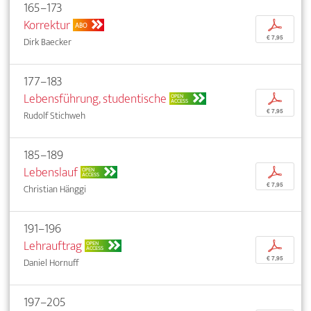
165–173
Korrektur
p
ABO
€ 7,95
Dirk Baecker
177–183
Lebensführung, studentische
p
OPEN
ACCESS
€ 7,95
Rudolf Stichweh
185–189
Lebenslauf
p
OPEN
ACCESS
€ 7,95
Christian Hänggi
191–196
Lehrauftrag
p
OPEN
ACCESS
€ 7,95
Daniel Hornuff
197–205