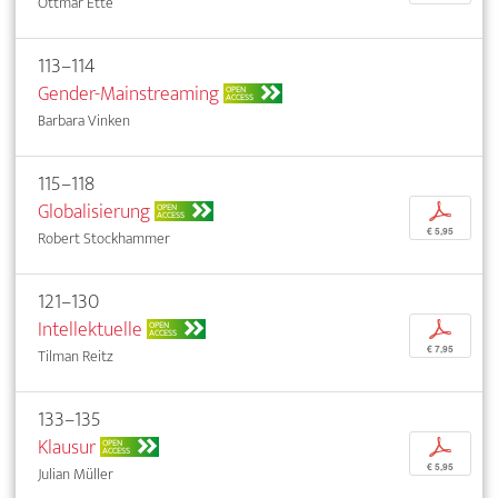
Ottmar Ette
113–114
Gender-Mainstreaming
OPEN
ACCESS
Barbara Vinken
115–118
Globalisierung
p
OPEN
ACCESS
€ 5,95
Robert Stockhammer
121–130
Intellektuelle
p
OPEN
ACCESS
€ 7,95
Tilman Reitz
133–135
Klausur
p
OPEN
ACCESS
€ 5,95
Julian Müller