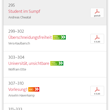
295
Student im Sumpf
p
gratuit
Andreas Chwatal
299–302
Überschneidungsfreiheit
p
OPEN
ACCESS
€ 5,95
Vera Kaulbarsch
303–304
Universität, unsichtbare
OPEN
ACCESS
Wolfram Ette
307–310
Vorlesung1
p
ABO
€ 5,95
Anselm Haverkamp
311–333