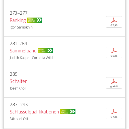
273–277
Ranking
p
OPEN
ACCESS
€ 7,95
Igor Samokhin
281–284
Sammelband
p
OPEN
ACCESS
€ 5,95
Judith Kasper, Cornelia Wild
285
Schalter
p
gratuit
Josef Knoll
287–293
Schlüsselqualifikationen
p
OPEN
ACCESS
€ 7,95
Michael Ott