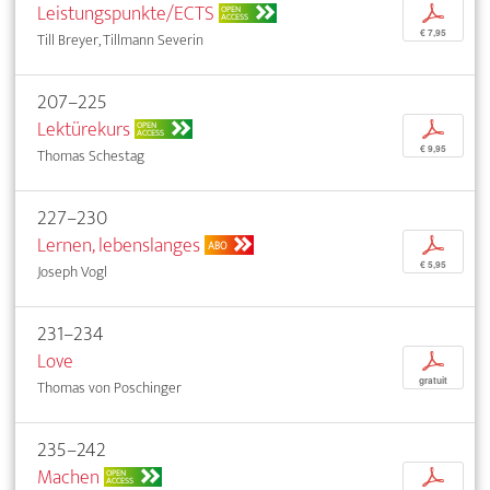
Leistungspunkte/ECTS
p
OPEN
ACCESS
€ 7,95
Till Breyer, Tillmann Severin
207–225
Lektürekurs
p
OPEN
ACCESS
€ 9,95
Thomas Schestag
227–230
Lernen, lebenslanges
p
ABO
€ 5,95
Joseph Vogl
231–234
Love
p
gratuit
Thomas von Poschinger
235–242
Machen
p
OPEN
ACCESS