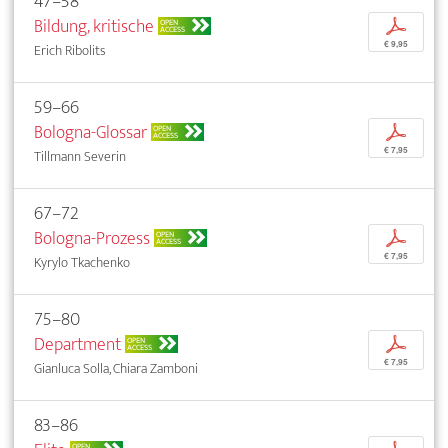
47–58
Bildung, kritische
p
OPEN
ACCESS
€ 9,95
Erich Ribolits
59–66
Bologna-Glossar
p
OPEN
ACCESS
€ 7,95
Tillmann Severin
67–72
Bologna-Prozess
p
OPEN
ACCESS
€ 7,95
Kyrylo Tkachenko
75–80
Department
p
OPEN
ACCESS
€ 7,95
Gianluca Solla, Chiara Zamboni
83–86
OPEN