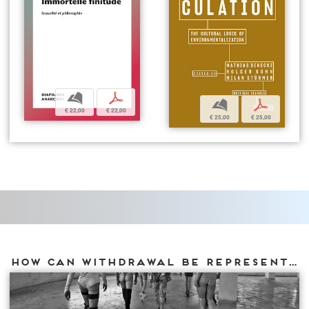
b
p
b
p
€ 22,00
€ 22,00
€ 25,00
€ 25,00
How can withdrawal be represented?