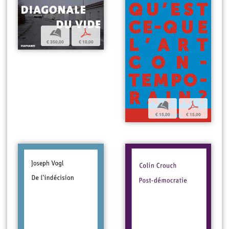
b
p
€ 350,00
€ 10,00
b
p
€ 15,00
€ 15,00