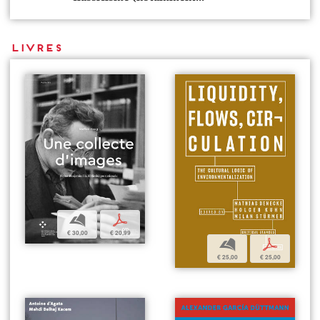
Livres
b
p
€ 30,00
€ 20,99
b
p
€ 25,00
€ 25,00