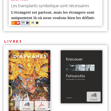
Les transplants symbolique sont nécessaires
L’étrangeté est partout, mais les étrangers sont
uniquement là où nous voulons bien les définir.
EN
DE
ABO
Livres
b
€ 50,00
b
p
€ 14,80
€ 14,80