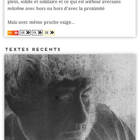
plein, solide et solidaire et ce qui est
without
avecsans
mitohne
avec hors ou hors d’avec la proximité
Mais avec même proche exige...
GR
FA
DE
ABO
Textes recents