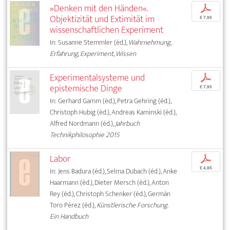
»Denken mit den Händen«.
p
Objektizität und Extimität im
€ 7,95
wissenschaftlichen Experiment
In: Susanne Stemmler (éd.),
Wahrnehmung,
Erfahrung, Experiment, Wissen
Experimentalsysteme und
p
epistemische Dinge
€ 7,95
In: Gerhard Gamm (éd.), Petra Gehring (éd.),
Christoph Hubig (éd.), Andreas Kaminski (éd.),
Alfred Nordmann (éd.),
Jahrbuch
Technikphilosophie 2015
Labor
p
€ 4,95
In: Jens Badura (éd.), Selma Dubach (éd.), Anke
Haarmann (éd.), Dieter Mersch (éd.), Anton
Rey (éd.), Christoph Schenker (éd.), Germán
Toro Pérez (éd.),
Künstlerische Forschung.
Ein Handbuch