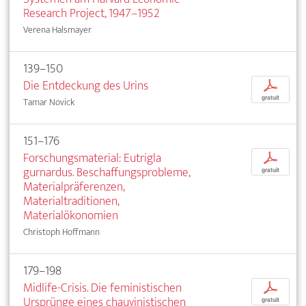
Research Project, 1947–1952
Verena Halsmayer
139–150
Die Entdeckung des Urins
p
gratuit
Tamar Novick
151–176
Forschungsmaterial: Eutrigla
p
gurnardus. Beschaffungsprobleme,
gratuit
Materialpräferenzen,
Materialtraditionen,
Materialökonomien
Christoph Hoffmann
179–198
Midlife-Crisis. Die feministischen
p
Ursprünge eines chauvinistischen
gratuit