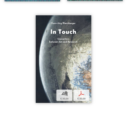
b
p
€ 30,00
€ 30,00