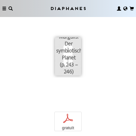
Diaphanes
Bemerkungen
zu Lynn
Margulis:
Der
symbiotische
Planet
(p. 243 –
246)
p
gratuit