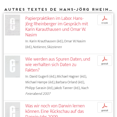
Autres textes de Hans-Jörg Rheinberger parus chez DIAPHANES
Papierpraktiken im Labor. Hans-
p
Jörg Rheinberger im Gespräch mit
€ 9,95
Karin Karauthausen und Omar W.
Nasim
In: Karin Krauthausen (éd.), Omar W. Nasim
(éd.),
Notieren, Skizzieren
Wie werden aus Spuren Daten, und
p
wie verhalten sich Daten zu
gratuit
Fakten?
In: David Gugerli (éd.), Michael Hagner (éd.),
Michael Hampe (éd.), Barbara Orland (éd.),
Philipp Sarasin (éd.), Jakob Tanner (éd.),
Nach
Feierabend 2007
Was wir noch von Darwin lernen
p
können. Eine Rückschau auf das
gratuit
Darwin-Jahr 2009