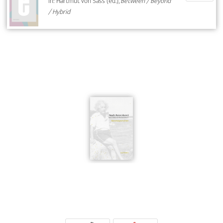
In: Hartmut von Sass (éd.),
Between / Beyond
/ Hybrid