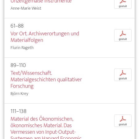
Unzeitgemäße Instrumente
p
gratuit
Anne-Marie Weist
61–88
Vor Ort. Archivverortungen und
p
Materialfolgen
gratuit
Flurin Rageth
89–110
Text/Wissenschaft.
p
Materialgeschichten qualitativer
gratuit
Forschung
Björn Krey
111–138
Material des Ökonomischen,
p
ökonomisches Material. Das
gratuit
Vermessen von Input-Output-
Systemen am Harvard Economic