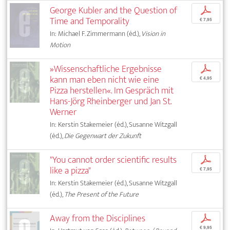
George Kubler and the Question of
p
Time and Temporality
€ 7,95
In: Michael F. Zimmermann (éd.),
Vision in
Motion
»Wissenschaftliche Ergebnisse
p
kann man eben nicht wie eine
€ 4,95
Pizza herstellen«. Im Gespräch mit
Hans-Jörg Rheinberger und Jan St.
Werner
In: Kerstin Stakemeier (éd.), Susanne Witzgall
(éd.),
Die Gegenwart der Zukunft
"You cannot order scientific results
p
like a pizza"
€ 7,95
In: Kerstin Stakemeier (éd.), Susanne Witzgall
(éd.),
The Present of the Future
Away from the Disciplines
p
€ 9,95