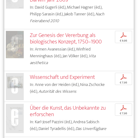
In: David Gugerli (éd.), Michael Hagner (éd.),
Philipp Sarasin (éd.), Jakob Tanner (éd.),
Nach
Feierabend 2010
Zur Genesis der Vererbung als
p
biologisches Konzept, 1750–1900
€ 9,95
In: Armen Avanessian (éd.), Winfried
Menninghaus (éd.), Jan Völker (éd.),
Vita
aesthetica
Wissenschaft und Experiment
p
€ 7,95
In: Anne von der Heiden (éd.), Nina Zschocke
(éd.),
Autorität des Wissens
Über die Kunst, das Unbekannte zu
p
erforschen
€ 7,95
In: Karl-Josef Pazzini (éd.), Andrea Sabisch
(éd.), Daniel Tyradellis (éd.),
Das Unverfügbare