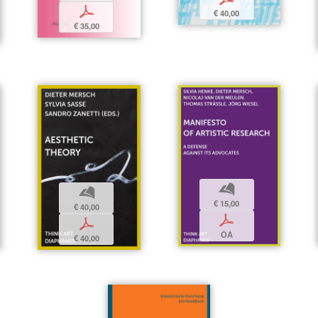
p
€ 40,00
€ 35,00
b
b
€ 15,00
€ 40,00
p
p
OA
€ 40,00