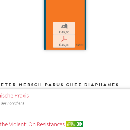
b
€ 45,00
p
€ 45,00
ieter Mersch parus chez DIAPHANES
ische Praxis
 des Forschens
 the Violent: On Resistances
OPEN
ACCESS