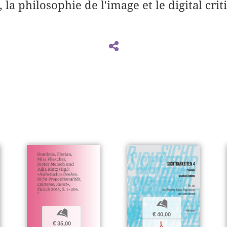
, la philosophie de l'image et le digital crit
b
b
€ 40,00
€ 35,00
p