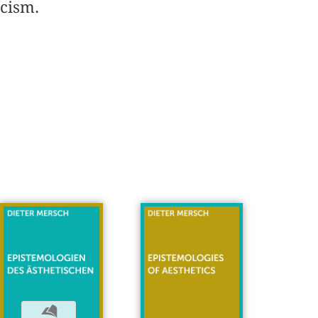
icism.
b