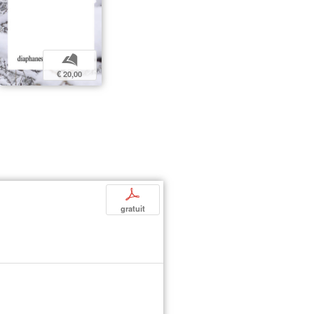
b
€ 20,00
p
gratuit