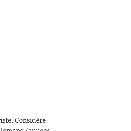
riste. Considéré
llemand (années