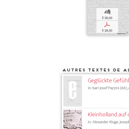
b
€ 28,00
p
€ 28,00
Autres textes de A
Geglückte Gefüh
In: Karl-Josef Pazzini (éd.)
Kleinholland auf 
In: Alexander Kluge, Josep