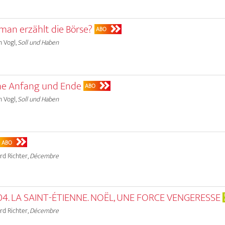
man erzählt die Börse?
ABO
h Vogl,
Soll und Haben
hne Anfang und Ende
ABO
h Vogl,
Soll und Haben
ABO
rd Richter,
Décembre
4. LA SAINT-ÉTIENNE. NOËL, UNE FORCE VENGERESSE
rd Richter,
Décembre