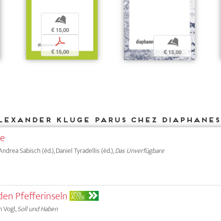
b
€ 15,00
p
b
€ 15,00
€ 15,00
lexander Kluge parus chez DIAPHANES
le
, Andrea Sabisch (éd.), Daniel Tyradellis (éd.),
Das Unverfügbare
den Pfefferinseln
OPEN
ACCESS
h Vogl,
Soll und Haben