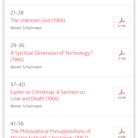
21–28
The Unknown God (1966)
p
€ 7,95
Reiner Schürmann
29–36
A Spiritual Dimension of Technology?
p
(1966)
€ 7,95
Reiner Schürmann
37–40
Easter on Christmas: A Sermon on
p
Love and Death (1966)
€ 5,95
Reiner Schürmann
41–56
The Philosophical Presuppositions of
p
Meister Eckhart’s Christology (1967)
€ 9,95