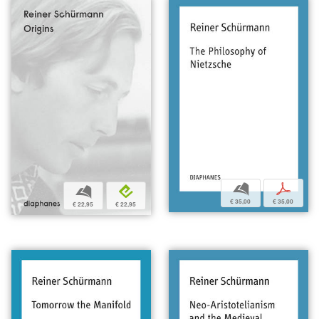
b
p
b
e
€ 35,00
€ 35,00
€ 22,95
€ 22,95