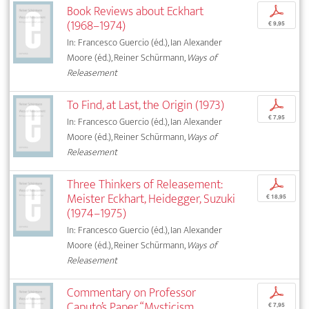
Book Reviews about Eckhart
p
(1968–1974)
€ 9,95
In: Francesco Guercio (éd.), Ian Alexander
Moore (éd.), Reiner Schürmann,
Ways of
Releasement
To Find, at Last, the Origin (1973)
p
€ 7,95
In: Francesco Guercio (éd.), Ian Alexander
Moore (éd.), Reiner Schürmann,
Ways of
Releasement
Three Thinkers of Releasement:
p
Meister Eckhart, Heidegger, Suzuki
€ 18,95
(1974–1975)
In: Francesco Guercio (éd.), Ian Alexander
Moore (éd.), Reiner Schürmann,
Ways of
Releasement
Commentary on Professor
p
Caputo’s Paper “Mysticism,
€ 7,95