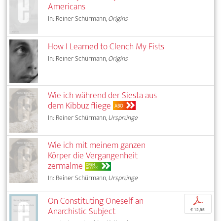
Americans
In: Reiner Schürmann,
Origins
How I Learned to Clench My Fists
In: Reiner Schürmann,
Origins
Wie ich während der Siesta aus
dem Kibbuz fliege
ABO
In: Reiner Schürmann,
Ursprünge
Wie ich mit meinem ganzen
Körper die Vergangenheit
zermalme
OPEN
ACCESS
In: Reiner Schürmann,
Ursprünge
On Constituting Oneself an
p
Anarchistic Subject
€ 12,95