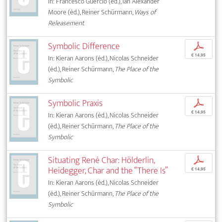
In: Francesco Guercio (éd.), Ian Alexander
Moore (éd.), Reiner Schürmann,
Ways of
Releasement
Symbolic Difference
p
€ 14,95
In: Kieran Aarons (éd.), Nicolas Schneider
(éd.), Reiner Schürmann,
The Place of the
Symbolic
Symbolic Praxis
p
€ 14,95
In: Kieran Aarons (éd.), Nicolas Schneider
(éd.), Reiner Schürmann,
The Place of the
Symbolic
Situating René Char: Hölderlin,
p
Heidegger, Char and the “There Is”
€ 14,95
In: Kieran Aarons (éd.), Nicolas Schneider
(éd.), Reiner Schürmann,
The Place of the
Symbolic