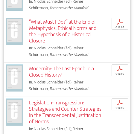
In: Nicolas Schneider (éd.), Reiner
Schürmann,
Tomorrow the Manifold
“What Must I Do?” at the End of
p
Metaphysics: Ethical Norms and
€ 12,95
the Hypothesis of a Historical
Closure
In: Nicolas Schneider (éd.), Reiner
Schürmann,
Tomorrow the Manifold
Modernity: The Last Epoch in a
p
Closed History?
€ 12,95
In: Nicolas Schneider (éd.), Reiner
Schürmann,
Tomorrow the Manifold
Legislation-Transgression:
p
Strategies and Counter-Strategies
€ 12,95
in the Transcendental Justification
of Norms
In: Nicolas Schneider (éd.), Reiner