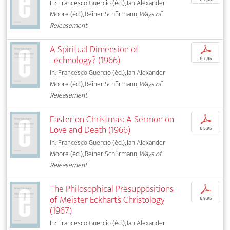
In: Francesco Guercio (éd.), Ian Alexander
Moore (éd.), Reiner Schürmann,
Ways of
Releasement
A Spiritual Dimension of
p
Technology? (1966)
€ 7,95
In: Francesco Guercio (éd.), Ian Alexander
Moore (éd.), Reiner Schürmann,
Ways of
Releasement
Easter on Christmas: A Sermon on
p
Love and Death (1966)
€ 5,95
In: Francesco Guercio (éd.), Ian Alexander
Moore (éd.), Reiner Schürmann,
Ways of
Releasement
The Philosophical Presuppositions
p
of Meister Eckhart’s Christology
€ 9,95
(1967)
In: Francesco Guercio (éd.), Ian Alexander