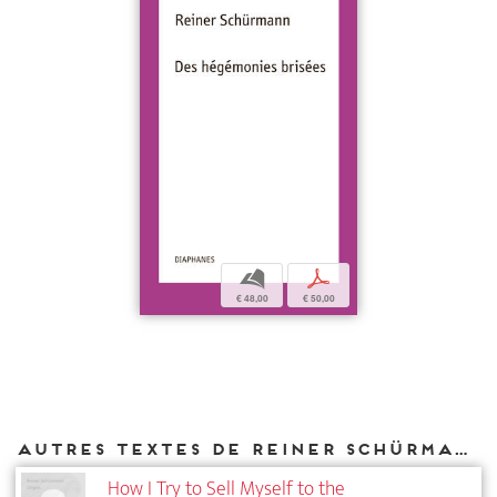
b
p
€ 48,00
€ 50,00
Autres textes de Reiner Schürmann parus chez DIAPHANES
How I Try to Sell Myself to the