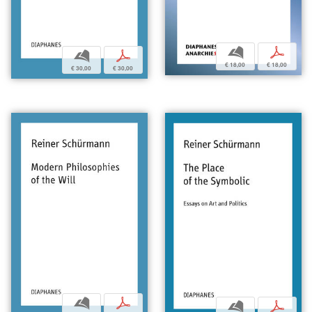
b
p
b
p
€ 18,00
€ 18,00
€ 30,00
€ 30,00
b
p
b
p