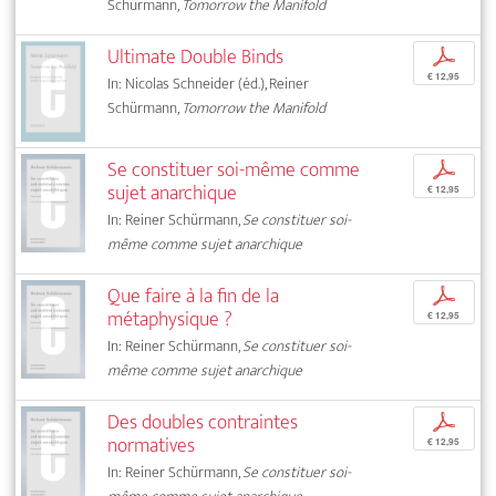
Schürmann,
Tomorrow the Manifold
Ultimate Double Binds
p
€ 12,95
In: Nicolas Schneider (éd.), Reiner
Schürmann,
Tomorrow the Manifold
Se constituer soi-même comme
p
sujet anarchique
€ 12,95
In: Reiner Schürmann,
Se constituer soi-
même comme sujet anarchique
Que faire à la fin de la
p
métaphysique ?
€ 12,95
In: Reiner Schürmann,
Se constituer soi-
même comme sujet anarchique
Des doubles contraintes
p
normatives
€ 12,95
In: Reiner Schürmann,
Se constituer soi-