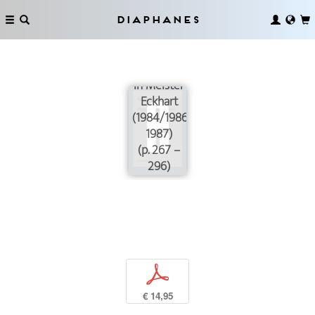
of Nature
and Pure
Diaphanes
Nature:
Thought-
Experience
in Meister
Eckhart
(1984/1986–
1987)
(p. 267 –
296)
p
€ 14,95