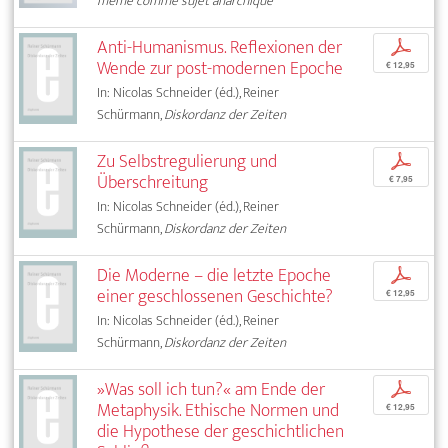
même comme sujet anarchique
Anti-Humanismus. Reflexionen der
p
Wende zur post-modernen Epoche
€ 12,95
In: Nicolas Schneider (éd.), Reiner
Schürmann,
Diskordanz der Zeiten
Zu Selbstregulierung und
p
Überschreitung
€ 7,95
In: Nicolas Schneider (éd.), Reiner
Schürmann,
Diskordanz der Zeiten
Die Moderne – die letzte Epoche
p
einer geschlossenen Geschichte?
€ 12,95
In: Nicolas Schneider (éd.), Reiner
Schürmann,
Diskordanz der Zeiten
»Was soll ich tun?« am Ende der
p
Metaphysik. Ethische Normen und
€ 12,95
die Hypothese der geschichtlichen