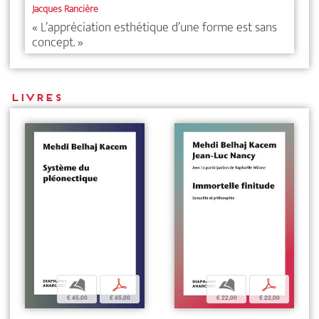
Jacques Rancière
« L’appréciation esthétique d’une forme est sans
concept. »
Livres
b
p
b
p
€ 45,00
€ 45,00
€ 22,00
€ 22,00