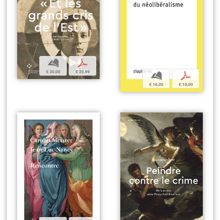
b
p
€ 30,00
€ 20,99
b
p
€ 18,00
€ 18,00