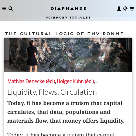
Diaphanes
Sciences sociales
The Cultural Logic of Environmentalization
Mathias Denecke (éd.)
,
Holger Kuhn (éd.)
, ...
Liquidity, Flows, Circulation
Today, it has become a truism that capital
circulates, that data, populations and
materials flow, that money offers liquidity.
Today, it has become a truism that capital