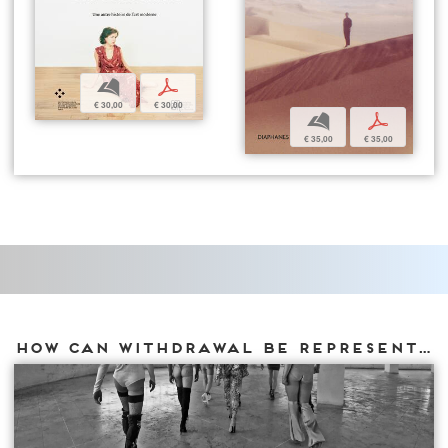
b
p
€ 30,00
€ 30,00
b
p
€ 35,00
€ 35,00
How can withdrawal be represented?