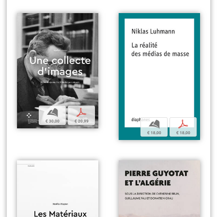
b
p
€ 30,00
€ 20,99
b
p
€ 18,00
€ 18,00