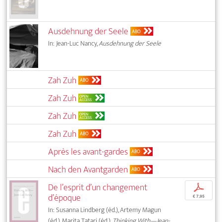
Ausdehnung der Seele
ABO
In: Jean-Luc Nancy,
Ausdehnung der Seele
Zah Zuh
ABO
Zah Zuh
OPEN
ACCESS
Zah Zuh
OPEN
ACCESS
Zah Zuh
ABO
Après les avant-gardes
ABO
Nach den Avantgarden
ABO
De l’esprit d’un changement
p
d’époque
€ 7,95
In: Susanna Lindberg (éd.), Artemy Magun
(éd.), Marita Tatari (éd.),
Thinking With—Jean-