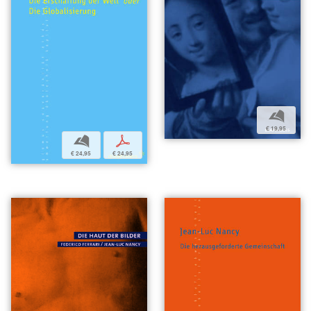
b
€ 19,95
b
p
€ 24,95
€ 24,95