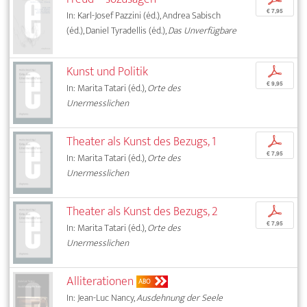
€ 7,95
In: Karl-Josef Pazzini (éd.), Andrea Sabisch
(éd.), Daniel Tyradellis (éd.),
Das Unverfügbare
Kunst und Politik
p
€ 9,95
In: Marita Tatari (éd.),
Orte des
Unermesslichen
Theater als Kunst des Bezugs, 1
p
€ 7,95
In: Marita Tatari (éd.),
Orte des
Unermesslichen
Theater als Kunst des Bezugs, 2
p
€ 7,95
In: Marita Tatari (éd.),
Orte des
Unermesslichen
Alliterationen
ABO
In: Jean-Luc Nancy,
Ausdehnung der Seele