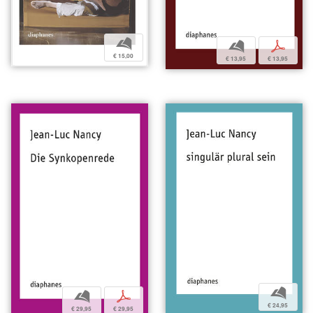
b
b
p
€ 15,00
€ 13,95
€ 13,95
b
b
p
€ 24,95
€ 29,95
€ 29,95