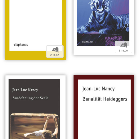
b
b
€ 15,00
€ 19,95