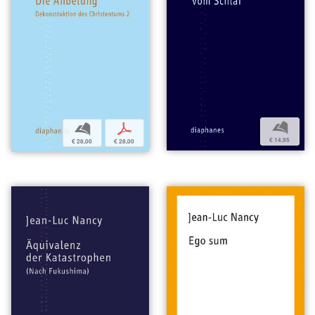
b
b
p
€ 14,95
€ 28,00
€ 28,00