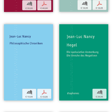
b
p
b
p
€ 18,95
€ 18,95
€ 35,00
€ 40,00
b
p
b
€ 10,00
€ 10,00
€ 29,95