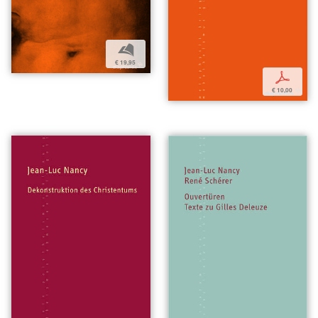
b
€ 19,95
p
€ 10,00