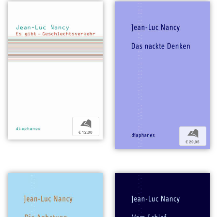
b
b
€ 12,00
€ 29,95