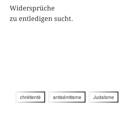
Widersprüche
zu ­entledigen sucht.
chrétienté
antisémitisme
Judaïsme