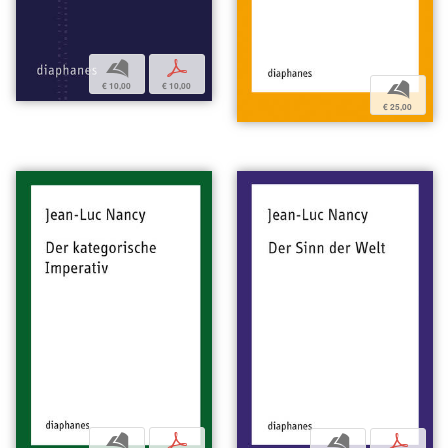
b
p
b
€ 10,00
€ 10,00
€ 25,00
b
p
b
p