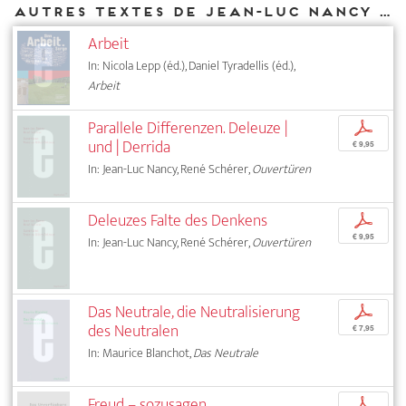
Autres textes de Jean-Luc Nancy parus chez DIAPHANES
Arbeit
In: Nicola Lepp (éd.), Daniel Tyradellis (éd.),
Arbeit
Parallele Differenzen. Deleuze |
p
und | Derrida
€ 9,95
In: Jean-Luc Nancy, René Schérer,
Ouvertüren
Deleuzes Falte des Denkens
p
€ 9,95
In: Jean-Luc Nancy, René Schérer,
Ouvertüren
Das Neutrale, die Neutralisierung
p
des Neutralen
€ 7,95
In: Maurice Blanchot,
Das Neutrale
Freud – sozusagen
p